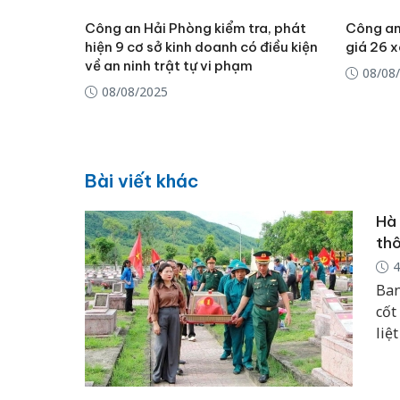
Công an Hải Phòng kiểm tra, phát
Công an
hiện 9 cơ sở kinh doanh có điều kiện
giá 26 x
về an ninh trật tự vi phạm
08/08
08/08/2025
Bài viết khác
Hà 
thô
4
Ban
cốt
liệ
thự