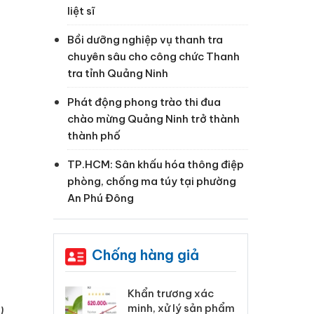
liệt sĩ
Bồi dưỡng nghiệp vụ thanh tra
chuyên sâu cho công chức Thanh
tra tỉnh Quảng Ninh
Phát động phong trào thi đua
chào mừng Quảng Ninh trở thành
thành phố
TP.HCM: Sân khấu hóa thông điệp
phòng, chống ma túy tại phường
An Phú Đông
Chống hàng giả
 Tiêu hủy
Khẩn trương xác
Cà
ai hàng ngàn
minh, xử lý sản phẩm
cô
)