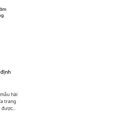
tâm
ng
 định
 mẫu hài
ĩa trang
h được