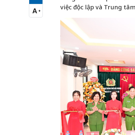
Cỡ chữ vừa
việc độc lập và Trung tâ
A
+
Cỡ chữ lớn