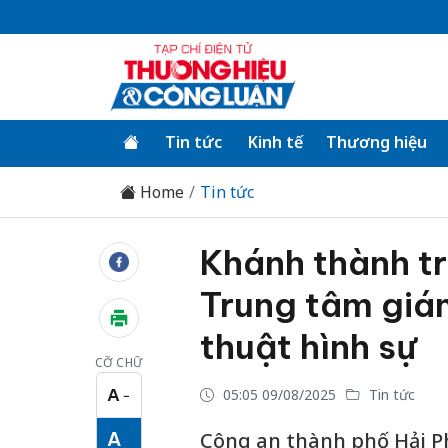
Tin tức
Kinh tế
Thương hiệu
Home
Tin tức
Khánh thành tr
Trung tâm giá
thuật hình sự
CỠ CHỮ
A
05:05 09/08/2025
Tin tức
−
Cỡ chữ nhỏ
A
Công an thành phố Hải Ph