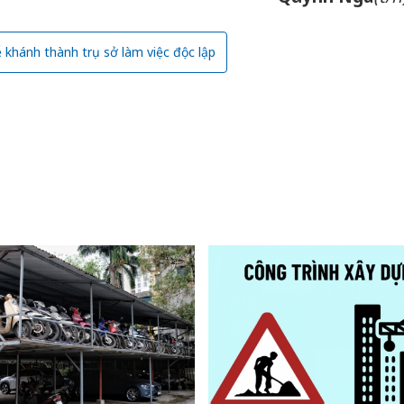
sản phẩ
bảo vệ 
kinh do
 khánh thành trụ sở làm việc độc lập
Công an
tìm bị h
án sản 
bán yến
Thanh H
hại tron
bán bìn
Moyuum