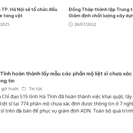
 TP. Hà Nội sẽ tổ chức đấu
Đồng Tháp thành lập Trung 
e tang vật
Giám định chất lượng xây dự
/2025
26/07/2022
Tĩnh hoàn thành lấy mẫu các phần mộ liệt sĩ chưa xác
ng tin
 giờ trước
Tin tức
 Chỉ đạo 515 tỉnh Hà Tĩnh đã hoàn thành việc khai quật, lấy
 liệt sĩ tại 774 phần mộ chưa xác định được thông tin ở 7 ngh
t sĩ trên địa bàn để phục vụ giám định ADN. Toàn bộ quá trìn
c hiện khoa học, tỉ mỉ, chặt chẽ, bảo đảm độ chính xác cao.