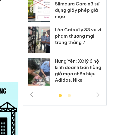
m nhập lậu,
Slimaura Care x3 sử
sả
môi trường
dụng giấy phép giả
bả
anh
mạo
ki
 Thanh Hóa
Lào Cai xử lý 83 vụ vi
Cô
ại trong vụ
phạm thương mại
tìm
xuất, buôn
trong tháng 7
án
 sào giả
bá
Hưng Yên: Xử lý 6 hộ
óa: Tìm bị
Th
kinh doanh bán hàng
g vụ án buôn
hạ
giả mạo nhãn hiệu
h sữa
bá
Adidas, Nike
 giả
Mo