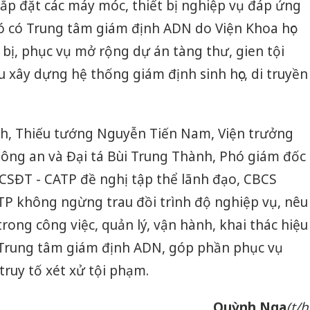
lắp đặt các máy móc, thiết bị nghiệp vụ đáp ứng
ó có Trung tâm giám định ADN do Viện Khoa học
 bị, phục vụ mở rộng dự án tàng thư, gien tội
u xây dựng hệ thống giám định sinh học, di truyền
ành, Thiếu tướng Nguyễn Tiến Nam, Viện trưởng
 Công an và Đại tá Bùi Trung Thành, Phó giám đốc
CSĐT - CATP đề nghị tập thể lãnh đạo, CBCS
TP không ngừng trau đồi trình độ nghiệp vụ, nêu
rong công việc, quản lý, vận hành, khai thác hiệu
à Trung tâm giám định ADN, góp phần phục vụ
 truy tố xét xử tội phạm.
Cà Mau:
công kh
Quỳnh Nga
(t/h