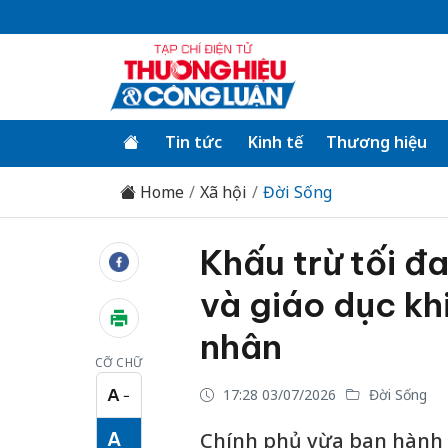
Tin tức
Kinh tế
Thương hiệu
Home
Xã hội
Đời Sống
Khấu trừ tối đa
và giáo dục kh
nhân
CỠ CHỮ
A
17:28 03/07/2026
Đời Sống
−
Cỡ chữ nhỏ
A
Chính phủ vừa ban hành N