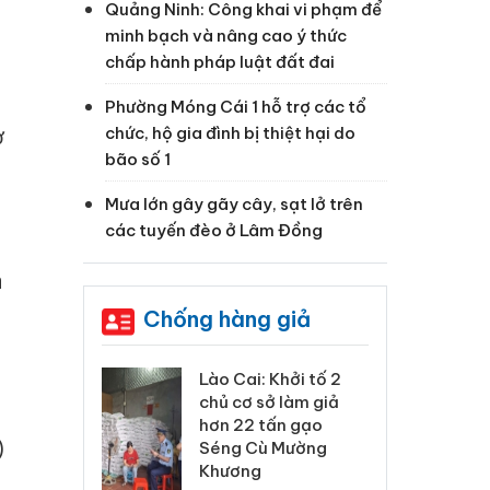
Quảng Ninh: Công khai vi phạm để
minh bạch và nâng cao ý thức
chấp hành pháp luật đất đai
Phường Móng Cái 1 hỗ trợ các tổ
chức, hộ gia đình bị thiệt hại do
ở
bão số 1
Mưa lớn gây gãy cây, sạt lở trên
các tuyến đèo ở Lâm Đồng
à
Chống hàng giả
xử lý 83 vụ vi
Lào Cai: Khởi tố 2
Lào
ương mại
chủ cơ sở làm giả
ph
háng 7
hơn 22 tấn gạo
tr
)
Séng Cù Mường
Khương