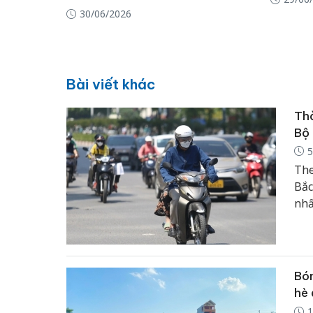
30/06/2026
Bài viết khác
Thờ
Bộ 
5
The
Bắc
nhấ
xuấ
và 
Bón
hè 
1