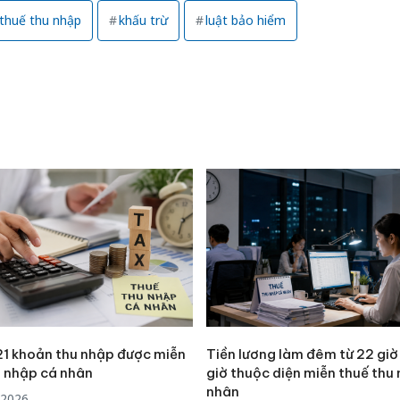
Hưng Yên
 thuế thu nhập
khấu trừ
luật bảo hiểm
kinh do
giả mạo
Adidas, 
Cà Mau:
công kh
sản phẩ
bảo vệ 
kinh do
 21 khoản thu nhập được miễn
Tiền lương làm đêm từ 22 giờ
u nhập cá nhân
giờ thuộc diện miễn thuế thu
nhân
/2026