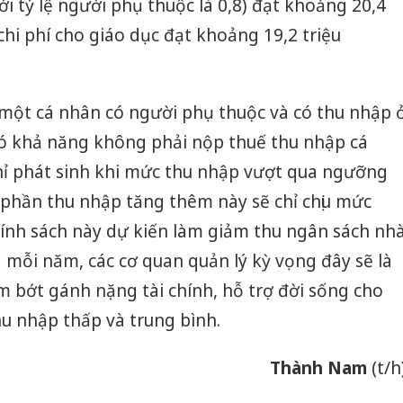
i tỷ lệ người phụ thuộc là 0,8) đạt khoảng 20,4
chi phí cho giáo dục đạt khoảng 19,2 triệu
 một cá nhân có người phụ thuộc và có thu nhập 
ó khả năng không phải nộp thuế thu nhập cá
hỉ phát sinh khi mức thu nhập vượt qua ngưỡng
 phần thu nhập tăng thêm này sẽ chỉ chịu mức
hính sách này dự kiến làm giảm thu ngân sách nh
mỗi năm, các cơ quan quản lý kỳ vọng đây sẽ là
ảm bớt gánh nặng tài chính, hỗ trợ đời sống cho
Lào Cai 
u nhập thấp và trung bình.
phạm th
trong t
Thành Nam
(t/h