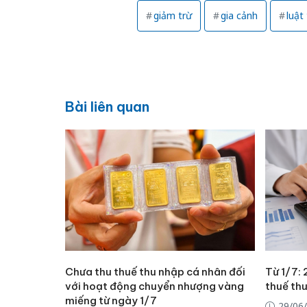
giảm trừ
gia cảnh
luật
Bài liên quan
Chưa thu thuế thu nhập cá nhân đối
Từ 1/7:
với hoạt động chuyển nhượng vàng
thuế th
miếng từ ngày 1/7
29/06