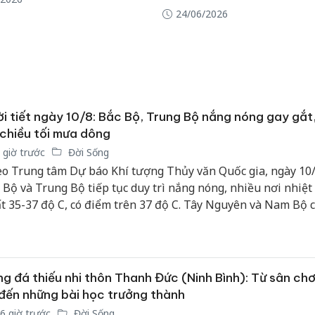
24/06/2026
i tiết ngày 10/8: Bắc Bộ, Trung Bộ nắng nóng gay gắt
chiều tối mưa dông
 giờ trước
Đời Sống
o Trung tâm Dự báo Khí tượng Thủy văn Quốc gia, ngày 10/
 Bộ và Trung Bộ tiếp tục duy trì nắng nóng, nhiều nơi nhiệt
t 35-37 độ C, có điểm trên 37 độ C. Tây Nguyên và Nam Bộ c
t hiện mưa rào, dông rải rác, cục bộ có mưa to kèm nguy cơ l
gió giật mạnh.
g đá thiếu nhi thôn Thanh Đức (Ninh Bình): Từ sân ch
đến những bài học trưởng thành
6 giờ trước
Đời Sống