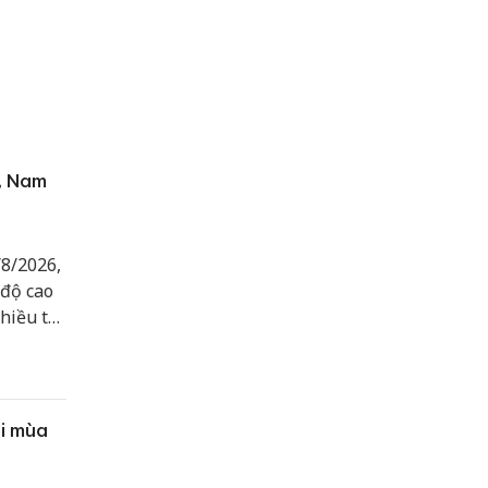
, Nam
8/2026,
 độ cao
hiều tối
ốc, sét
ơi mùa