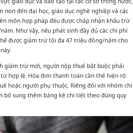
vực giáo dục và đào tạo tại các cơ sở trong nước,
m non đến đại học, giáo dục nghề nghiệp và các
yên môn hợp pháp đều được chấp nhận khấu trừ
/năm. Như vậy, nếu phát sinh đầy đủ các chi phí
thể được giảm trừ tối đa 47 triệu đồng/năm cho
 này.
h giảm trừ mới, người nộp thuế bắt buộc phải
từ hợp lệ. Hóa đơn thanh toán cần thể hiện rõ
uế hoặc người phụ thuộc. Riêng đối với nhóm chi
ần bổ sung thêm bảng kê chi tiết theo đúng quy