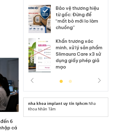
: Xử lý 6 hộ
Hư
anh bán hàng
ki
Bảo vệ thương hiệu
 nhãn hiệu
gi
từ gốc: Đừng để
Nike
Ad
“mất bò mới lo làm
chuồng”
 Tiêu hủy
Cà
ai hàng ngàn
cô
Khẩn trương xác
m nhập lậu,
sả
minh, xử lý sản phẩm
môi trường
bả
Slimaura Care x3 sử
anh
ki
dụng giấy phép giả
mạo
nha khoa implant uy tín tphcm
Nha
Khoa Nhân Tâm
 đến 6
 nhập cá