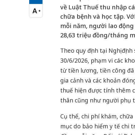
Cỡ chữ vừa
về Luật Thuế thu nhập c
A
+
Cỡ chữ lớn
chữa bệnh và học tập. Vớ
mỗi năm, người lao động
28,63 triệu đồng/tháng m
Theo quy định tại Nghị đị
30/6/2026, phạm vi các kho
từ tiền lương, tiền công 
gia cảnh và các khoản đóng
thuế hiện được tính thêm c
thân cũng như người phụ t
Cụ thể, chi phí khám, chữa
mục do bảo hiểm y tế chi tr