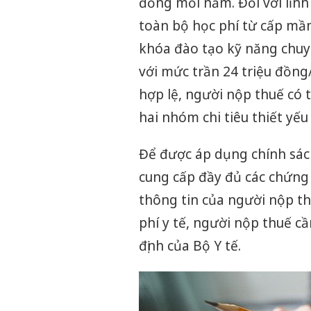
đồng mỗi năm. Đối với lĩnh 
toàn bộ học phí từ cấp mầ
khóa đào tạo kỹ năng chu
với mức trần 24 triệu đồng
hợp lệ, người nộp thuế có 
hai nhóm chi tiêu thiết yếu
Để được áp dụng chính sác
cung cấp đầy đủ các chứng 
thông tin của người nộp th
phí y tế, người nộp thuế c
định của Bộ Y tế.