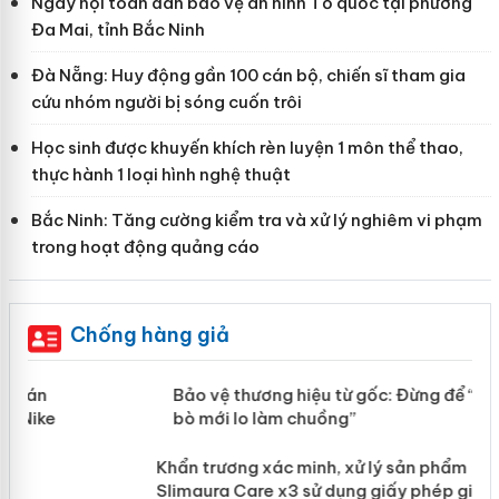
Ngày hội toàn dân bảo vệ an ninh Tổ quốc tại phường
Đa Mai, tỉnh Bắc Ninh
Đà Nẵng: Huy động gần 100 cán bộ, chiến sĩ tham gia
cứu nhóm người bị sóng cuốn trôi
Học sinh được khuyến khích rèn luyện 1 môn thể thao,
thực hành 1 loại hình nghệ thuật
Bắc Ninh: Tăng cường kiểm tra và xử lý nghiêm vi phạm
trong hoạt động quảng cáo
Chống hàng giả
àng
Bảo vệ thương hiệu từ gốc: Đừng để
“mất bò mới lo làm chuồng”
ản