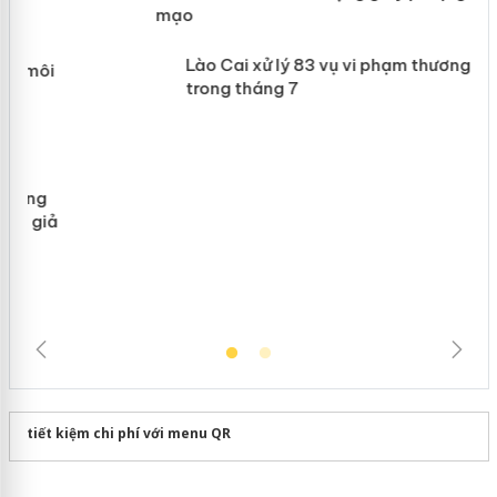
Khẩn trương xác minh, xử lý sản phẩm
 án
Slimaura Care x3 sử dụng giấy phép
giả mạo
Lào Cai xử lý 83 vụ vi phạm thương
mại trong tháng 7
tiết kiệm chi phí với menu QR