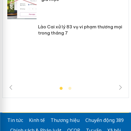
Khẩn trương xác minh, xử lý sản phẩm
 án
Slimaura Care x3 sử dụng giấy phép
giả mạo
Lào Cai xử lý 83 vụ vi phạm thương
mại trong tháng 7
Tin tức
Kinh tế
Thương hiệu
Chuyển động 389
Chính sách & Pháp luật
OCOP
Tư vấn
Xã hội