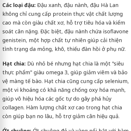
Các loại đậu:
Đậu xanh, đậu nành, đậu Hà Lan
không chỉ cung cấp protein thực vật chất lượng
cao mà còn giàu chất xơ, hỗ trợ tiêu hóa và kiểm
soát cân nặng. Đặc biệt, đậu nành chứa isoflavone
genistein, một hợp chất tự nhiên giúp cải thiện
tình trạng da mỏng, khô, thiếu đàn hồi ở phụ nữ.
Hạt chia:
Dù nhỏ bé nhưng hạt chia là một "siêu
thực phẩm" giàu omega 3, giúp giảm viêm và bảo
vệ màng tế bào. Hạt chia cũng cung cấp selenium,
một vi khoáng có khả năng chống oxy hóa mạnh,
giúp vô hiệu hóa các gốc tự do gây phá hủy
collagen. Hàm lượng chất xơ cao trong hạt chia
còn giúp bạn no lâu, hỗ trợ giảm cân hiệu quả.
Ớt chuông:
Ớt chuông đỏ và vàng nổi bật với hàm