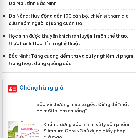
Đa Mai, tỉnh Bắc Ninh
Đà Nẵng: Huy động gần 100 cán bộ, chiến sĩ tham gia
cứu nhóm người bị sóng cuốn trôi
Học sinh được khuyến khích rèn luyện 1 môn thể thao,
thực hành 1 loại hình nghệ thuật
Bắc Ninh: Tăng cường kiểm tra và xử lý nghiêm vi phạm
trong hoạt động quảng cáo
Chống hàng giả
àng
Bảo vệ thương hiệu từ gốc: Đừng để
“mất bò mới lo làm chuồng”
ản