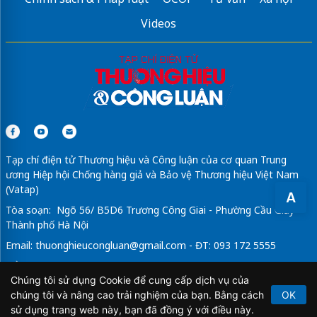
Videos
Tạp chí điện tử Thương hiệu và Công luận của cơ quan Trung
ương Hiệp hội Chống hàng giả và Bảo vệ Thương hiệu Việt Nam
(Vatap)
A
Tòa soạn: Ngõ 56/ B5D6 Trương Công Giai - Phường Cầu Giấy -
Thành phố Hà Nội
Email:
thuonghieucongluan@gmail.com
- ĐT: 093 172 5555
Tổng Biên Tập: Vũ Đức Thuận
Chúng tôi sử dụng Cookie để cung cấp dịch vụ của
Giấy phép hoạt động báo chí điện tử số 64/GP-BTTTT do Bộ
chúng tôi và nâng cao trải nghiệm của bạn. Bằng cách
OK
Thông tin và Truyền thông cấp ngày 21/2/2020.
sử dụng trang web này, bạn đã đồng ý với điều này.