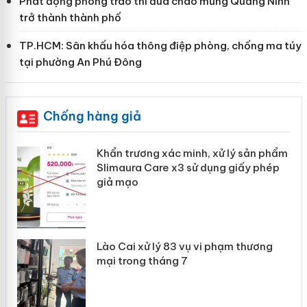
Phát động phong trào thi đua chào mừng Quảng Ninh
trở thành thành phố
TP.HCM: Sân khấu hóa thông điệp phòng, chống ma túy
tại phường An Phú Đông
Chống hàng giả
ản
Khẩn trương xác minh, xử lý sản phẩm
Slimaura Care x3 sử dụng giấy phép
giả mạo
 án
Lào Cai xử lý 83 vụ vi phạm thương
n
mại trong tháng 7