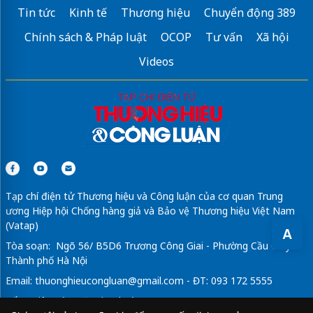
Tin tức
Kinh tế
Thương hiệu
Chuyển động 389
Chính sách & Pháp luật
OCOP
Tư vấn
Xã hội
Videos
Tạp chí điện tử Thương hiệu và Công luận của cơ quan Trung
ương Hiệp hội Chống hàng giả và Bảo vệ Thương hiệu Việt Nam
(Vatap)
A
Tòa soạn: Ngõ 56/ B5D6 Trương Công Giai - Phường Cầu Giấy -
Thành phố Hà Nội
Email:
thuonghieucongluan@gmail.com
- ĐT: 093 172 5555
Tổng Biên Tập: Vũ Đức Thuận