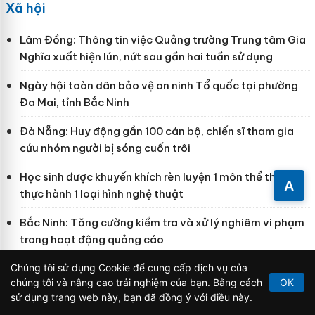
Xã hội
Lâm Đồng: Thông tin việc Quảng trường Trung tâm Gia
Nghĩa xuất hiện lún, nứt sau gần hai tuần sử dụng
Ngày hội toàn dân bảo vệ an ninh Tổ quốc tại phường
Đa Mai, tỉnh Bắc Ninh
Đà Nẵng: Huy động gần 100 cán bộ, chiến sĩ tham gia
cứu nhóm người bị sóng cuốn trôi
Học sinh được khuyến khích rèn luyện 1 môn thể thao,
A
thực hành 1 loại hình nghệ thuật
Bắc Ninh: Tăng cường kiểm tra và xử lý nghiêm vi phạm
trong hoạt động quảng cáo
Chúng tôi sử dụng Cookie để cung cấp dịch vụ của
Sơn La: Thu nhận thành công 1.664 mẫu sinh phẩm ADN
chúng tôi và nâng cao trải nghiệm của bạn. Bằng cách
OK
của thân nhân liệt sĩ
sử dụng trang web này, bạn đã đồng ý với điều này.