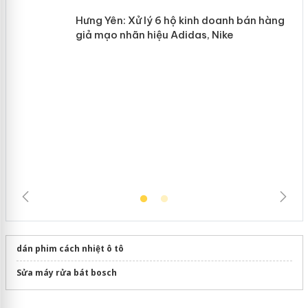
Lào Cai xử lý 83 vụ vi phạm thương
n
mại trong tháng 7
Hưng Yên: Xử lý 6 hộ kinh doanh bán
hàng giả mạo nhãn hiệu Adidas, Nike
dán phim cách nhiệt ô tô
Sửa máy rửa bát bosch