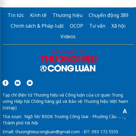
Tin tức
Kinh tế
Thương hiệu
Chuyển động 389
Chính sách & Pháp luật
OCOP
Tư vấn
Xã hội
Videos
Tạp chí điện tử Thương hiệu và Công luận của cơ quan Trung
ương Hiệp hội Chống hàng giả và Bảo vệ Thương hiệu Việt Nam
(Vatap)
A
Tòa soạn: Ngõ 56/ B5D6 Trương Công Giai - Phường Cầu Giấy -
Thành phố Hà Nội
Email:
thuonghieucongluan@gmail.com
- ĐT: 093 172 5555