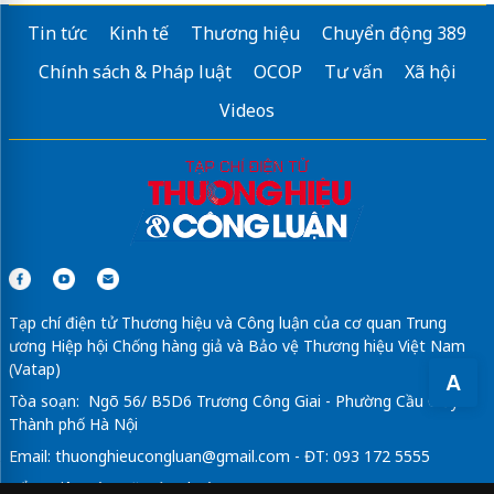
Tin tức
Kinh tế
Thương hiệu
Chuyển động 389
Chính sách & Pháp luật
OCOP
Tư vấn
Xã hội
Videos
Tạp chí điện tử Thương hiệu và Công luận của cơ quan Trung
ương Hiệp hội Chống hàng giả và Bảo vệ Thương hiệu Việt Nam
(Vatap)
A
Tòa soạn: Ngõ 56/ B5D6 Trương Công Giai - Phường Cầu Giấy -
Thành phố Hà Nội
Email:
thuonghieucongluan@gmail.com
- ĐT: 093 172 5555
Tổng Biên Tập: Vũ Đức Thuận