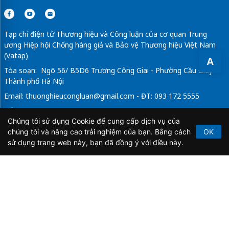
Tạp chí điện tử Thương hiệu và Công luận của cơ quan Trung
ương Hiệp hội Chống hàng giả và Bảo vệ Thương hiệu Việt Nam
(Vatap)
A
Tòa soạn: Ngõ 56/ B5D6 Trương Công Giai - Phường Cầu Giấy -
Thành phố Hà Nội
Email:
thuonghieucongluan@gmail.com
- ĐT: 093 172 5555
Tổng Biên Tập: Vũ Đức Thuận
Chúng tôi sử dụng Cookie để cung cấp dịch vụ của
Giấy phép hoạt động báo chí điện tử số 64/GP-BTTTT do Bộ
chúng tôi và nâng cao trải nghiệm của bạn. Bằng cách
OK
Thông tin và Truyền thông cấp ngày 21/2/2020.
sử dụng trang web này, bạn đã đồng ý với điều này.
Copyright © 2026
TẠP CHÍ THƯƠNG HIỆU & CÔNG
LUẬN
. All Rights Reserved.
Bản quyền thuộc Tạp chí Thương hiệu và Công luận. Cấm
sao chép dưới mọi hình thức nếu không có sự chấp thuận