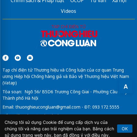
Chính sách & Pháp luật
OCOP
Tư vấn
Xã hội
Videos
Tạp chí điện tử Thương hiệu và Công luận của cơ quan Trung
ương Hiệp hội Chống hàng giả và Bảo vệ Thương hiệu Việt Nam
(Vatap)
A
Tòa soạn: Ngõ 56/ B5D6 Trương Công Giai - Phường Cầu Giấy -
Thành phố Hà Nội
Email:
thuonghieucongluan@gmail.com
- ĐT: 093 172 5555
Tổng Biên Tập: Vũ Đức Thuận
Chúng tôi sử dụng Cookie để cung cấp dịch vụ của
Giấy phép hoạt động báo chí điện tử số 64/GP-BTTTT do Bộ
chúng tôi và nâng cao trải nghiệm của bạn. Bằng cách
OK
Thông tin và Truyền thông cấp ngày 21/2/2020.
sử dụng trang web này, bạn đã đồng ý với điều này.