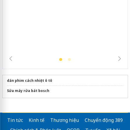
Hưng Yên: Xử lý 6 hộ kinh doanh bán
hàng giả mạo nhãn hiệu Adidas, Nike
dán phim cách nhiệt ô tô
Sửa máy rửa bát bosch
Tin tức
Kinh tế
Thương hiệu
Chuyển động 389