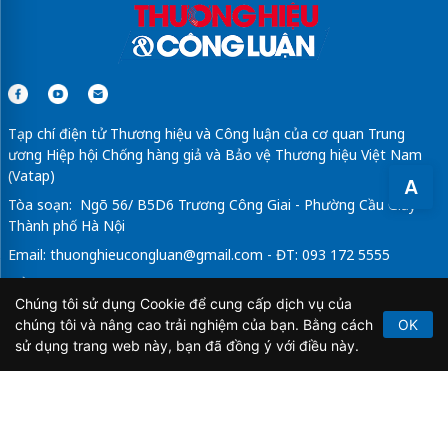
Tạp chí điện tử Thương hiệu và Công luận của cơ quan Trung
ương Hiệp hội Chống hàng giả và Bảo vệ Thương hiệu Việt Nam
(Vatap)
A
Tòa soạn: Ngõ 56/ B5D6 Trương Công Giai - Phường Cầu Giấy -
Thành phố Hà Nội
Email:
thuonghieucongluan@gmail.com
- ĐT: 093 172 5555
Tổng Biên Tập: Vũ Đức Thuận
Chúng tôi sử dụng Cookie để cung cấp dịch vụ của
Giấy phép hoạt động báo chí điện tử số 64/GP-BTTTT do Bộ
chúng tôi và nâng cao trải nghiệm của bạn. Bằng cách
OK
Thông tin và Truyền thông cấp ngày 21/2/2020.
sử dụng trang web này, bạn đã đồng ý với điều này.
Copyright © 2026
TẠP CHÍ THƯƠNG HIỆU & CÔNG