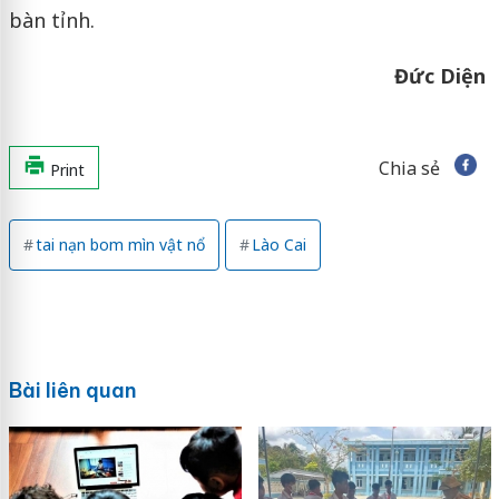
bàn tỉnh.
Đức Diện
Chia sẻ
Print
tai nạn bom mìn vật nổ
Lào Cai
Bài liên quan