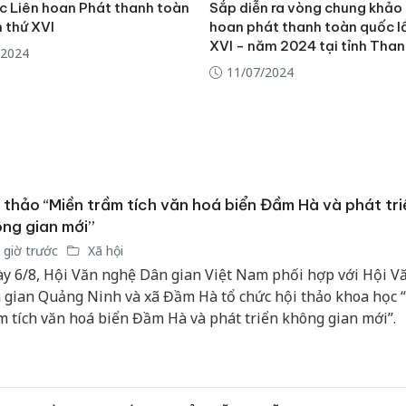
hại tron
c Liên hoan Phát thanh toàn
Sắp diễn ra vòng chung khảo
bán bìn
 thứ XVI
hoan phát thanh toàn quốc l
Moyuum
XVI - năm 2024 tại tỉnh Tha
/2024
11/07/2024
An Gian
chủ mưu
bán hàng
Quốc ra
 thảo “Miền trầm tích văn hoá biển Đầm Hà và phát tri
ng gian mới”
 giờ trước
Xã hội
y 6/8, Hội Văn nghệ Dân gian Việt Nam phối hợp với Hội V
 gian Quảng Ninh và xã Đầm Hà tổ chức hội thảo khoa học 
m tích văn hoá biển Đầm Hà và phát triển không gian mới”.