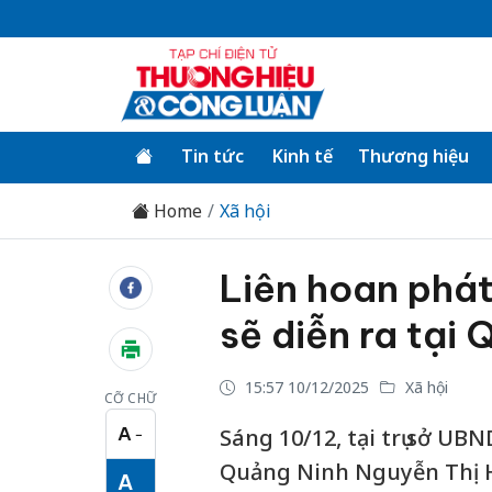
Tin tức
Kinh tế
Thương hiệu
Home
Xã hội
Liên hoan phát
sẽ diễn ra tại
15:57 10/12/2025
Xã hội
CỠ CHỮ
A
Sáng 10/12, tại trụ sở UB
−
Cỡ chữ nhỏ
Quảng Ninh Nguyễn Thị Hạ
A