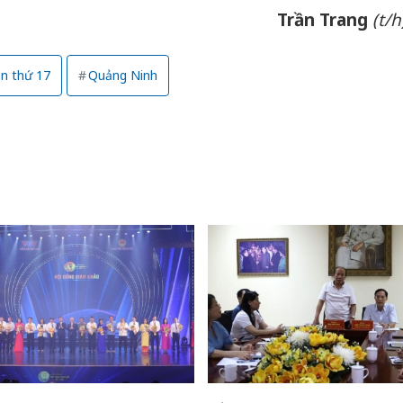
Trần Trang
(t/h
ần thứ 17
Quảng Ninh
Công an
tìm bị h
án sản 
bán yến
Thanh H