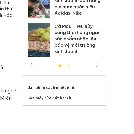
kinh doanh bán hàng
g vụ án buôn
hạ
 Liên
giả mạo nhãn hiệu
h sữa
bá
ần thứ
Adidas, Nike
 giả
Mo
nh Hóa
Cà Mau: Tiêu hủy
g: Đối tượng
An
công khai hàng ngàn
 đường dây
ch
sản phẩm nhập lậu,
 giả tại Phú
bá
bảo vệ môi trường
 đầu thú
Qu
kinh doanh
ển
dán phim cách nhiệt ô tô
ăn nghệ
“Miền
Sửa máy rửa bát bosch