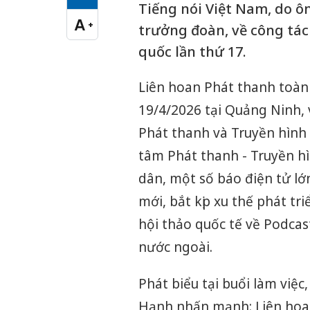
Cỡ chữ vừa
Tiếng nói Việt Nam, do 
A
+
trưởng đoàn, về công tác
Cỡ chữ lớn
quốc lần thứ 17.
Liên hoan Phát thanh toàn 
19/4/2026 tại Quảng Ninh, 
Phát thanh và Truyền hình 
tâm Phát thanh - Truyền h
dân, một số báo điện tử lớ
mới, bắt kịp xu thế phát tri
hội thảo quốc tế về Podcas
nước ngoài.
Phát biểu tại buổi làm việ
Hạnh nhấn mạnh: Liên hoan