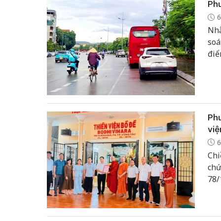
Phư
6
Nhằ
soá
điể
tha
Ph
việ
6
Chi
chứ
78/