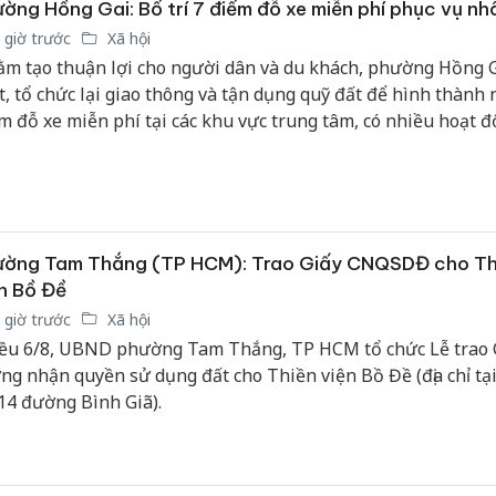
ờng Hồng Gai: Bố trí 7 điểm đỗ xe miễn phí phục vụ nh
 giờ trước
Xã hội
m tạo thuận lợi cho người dân và du khách, phường Hồng G
t, tổ chức lại giao thông và tận dụng quỹ đất để hình thành 
m đỗ xe miễn phí tại các khu vực trung tâm, có nhiều hoạt 
m quan, mua sắm và dịch vụ.
ường Tam Thắng (TP HCM): Trao Giấy CNQSDĐ cho Th
n Bồ Đề
 giờ trước
Xã hội
ều 6/8, UBND phường Tam Thắng, TP HCM tổ chức Lễ trao 
ng nhận quyền sử dụng đất cho Thiền viện Bồ Đề (địa chỉ tại
14 đường Bình Giã).