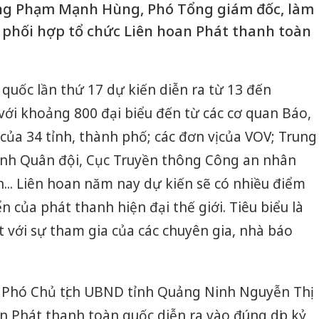
ông Phạm Mạnh Hùng, Phó Tổng giám đốc, làm
 phối hợp tổ chức Liên hoan Phát thanh toàn
quốc lần thứ 17 dự kiến diễn ra từ 13 đến
với khoảng 800 đại biểu đến từ các cơ quan Báo,
của 34 tỉnh, thành phố; các đơn vị của VOV; Trung
ình Quân đội, Cục Truyền thông Công an nhân
n... Liên hoan năm nay dự kiến sẽ có nhiều điểm
ển của phát thanh hiện đại thế giới. Tiêu biểu là
t với sự tham gia của các chuyên gia, nhà báo
c, Phó Chủ tịch UBND tỉnh Quảng Ninh Nguyễn Thị
 Phát thanh toàn quốc diễn ra vào đúng dịp kỷ