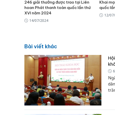
246 giải thưởng được trao tại Liên
Khai mạ
hoan Phát thanh toàn quốc lần thứ
quốc lần
XVI năm 2024
12/07
14/07/2024
Bài viết khác
Hội
khô
6
Ngà
dân
trầ