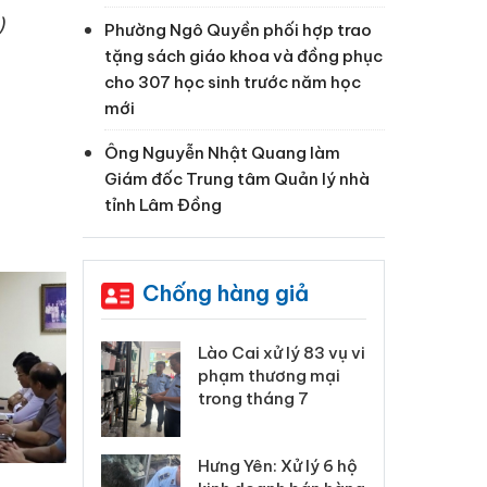
)
Phường Ngô Quyền phối hợp trao
tặng sách giáo khoa và đồng phục
cho 307 học sinh trước năm học
mới
Ông Nguyễn Nhật Quang làm
Giám đốc Trung tâm Quản lý nhà
tỉnh Lâm Đồng
Chống hàng giả
 Thanh Hóa
Lào Cai xử lý 83 vụ vi
Cô
ại trong vụ
phạm thương mại
tìm
xuất, buôn
trong tháng 7
án
 sào giả
bá
Hưng Yên: Xử lý 6 hộ
óa: Tìm bị
Th