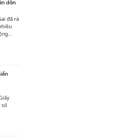
ân dân
ai đã rà
nhiều
động
iền
Giấy
 số