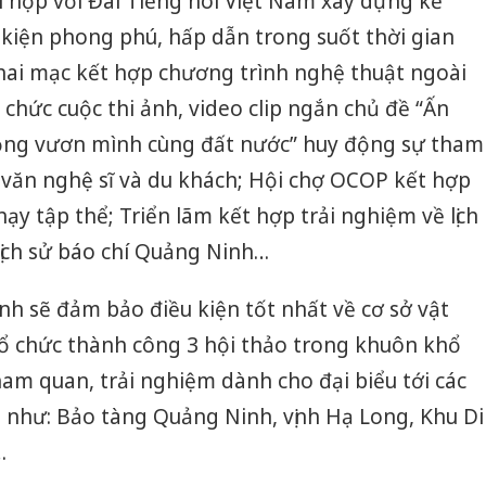
hối hợp với Đài Tiếng nói Việt Nam xây dựng kế
 kiện phong phú, hấp dẫn trong suốt thời gian
khai mạc kết hợp chương trình nghệ thuật ngoài
 chức cuộc thi ảnh, video clip ngắn chủ đề “Ấn
ọng vươn mình cùng đất nước” huy động sự tham
, văn nghệ sĩ và du khách; Hội chợ OCOP kết hợp
ạy tập thể; Triển lãm kết hợp trải nghiệm về lịch
lịch sử báo chí Quảng Ninh…
nh sẽ đảm bảo điều kiện tốt nhất về cơ sở vật
tổ chức thành công 3 hội thảo trong khuôn khổ
ham quan, trải nghiệm dành cho đại biểu tới các
h như: Bảo tàng Quảng Ninh, vịnh Hạ Long, Khu Di
…