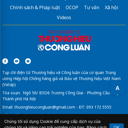
Chính sách & Pháp luật
OCOP
Tư vấn
Xã hội
Videos
Tạp chí điện tử Thương hiệu và Công luận của cơ quan Trung
ương Hiệp hội Chống hàng giả và Bảo vệ Thương hiệu Việt Nam
(Vatap)
A
Tòa soạn: Ngõ 56/ B5D6 Trương Công Giai - Phường Cầu Giấy -
Thành phố Hà Nội
Email:
thuonghieucongluan@gmail.com
- ĐT: 093 172 5555
Tổng Biên Tập: Vũ Đức Thuận
Chúng tôi sử dụng Cookie để cung cấp dịch vụ của
Giấy phép hoạt động báo chí điện tử số 64/GP-BTTTT do Bộ
chúng tôi và nâng cao trải nghiệm của bạn. Bằng cách
OK