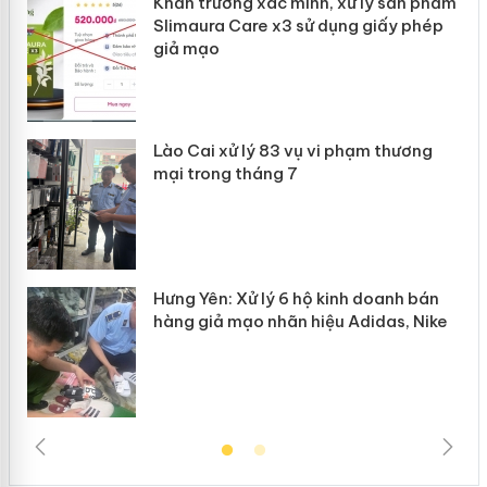
ản
Khẩn trương xác minh, xử lý sản phẩm
Slimaura Care x3 sử dụng giấy phép
giả mạo
 án
Lào Cai xử lý 83 vụ vi phạm thương
n
mại trong tháng 7
Hưng Yên: Xử lý 6 hộ kinh doanh bán
hàng giả mạo nhãn hiệu Adidas, Nike