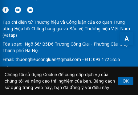
Tạp chí điện tử Thương hiệu và Công luận của cơ quan Trung
ương Hiệp hội Chống hàng giả và Bảo vệ Thương hiệu Việt Nam
(Vatap)
A
Tòa soạn: Ngõ 56/ B5D6 Trương Công Giai - Phường Cầu Giấy -
Thành phố Hà Nội
Email:
thuonghieucongluan@gmail.com
- ĐT: 093 172 5555
Tổng Biên Tập: Vũ Đức Thuận
Chúng tôi sử dụng Cookie để cung cấp dịch vụ của
Giấy phép hoạt động báo chí điện tử số 64/GP-BTTTT do Bộ
chúng tôi và nâng cao trải nghiệm của bạn. Bằng cách
OK
Thông tin và Truyền thông cấp ngày 21/2/2020.
sử dụng trang web này, bạn đã đồng ý với điều này.
Copyright © 2026
TẠP CHÍ THƯƠNG HIỆU & CÔNG
LUẬN
. All Rights Reserved.
Bản quyền thuộc Tạp chí Thương hiệu và Công luận. Cấm
sao chép dưới mọi hình thức nếu không có sự chấp thuận