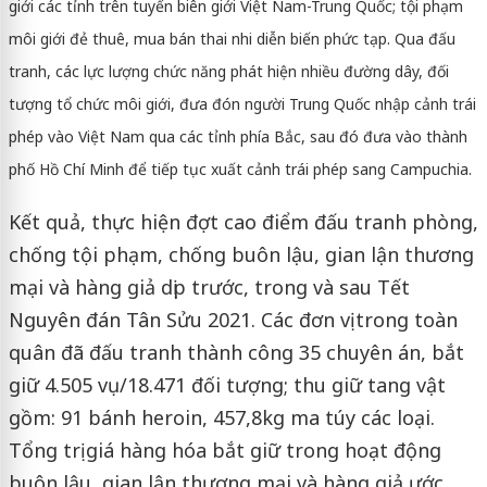
giới các tỉnh trên tuyến biên giới Việt Nam-Trung Quốc; tội phạm
môi giới đẻ thuê, mua bán thai nhi diễn biến phức tạp. Qua đấu
tranh, các lực lượng chức năng phát hiện nhiều đường dây, đối
tượng tổ chức môi giới, đưa đón người Trung Quốc nhập cảnh trái
phép vào Việt Nam qua các tỉnh phía Bắc, sau đó đưa vào thành
phố Hồ Chí Minh để tiếp tục xuất cảnh trái phép sang Campuchia.
Kết quả, thực hiện đợt cao điểm đấu tranh phòng,
chống tội phạm, chống buôn lậu, gian lận thương
mại và hàng giả dịp trước, trong và sau Tết
Nguyên đán Tân Sửu 2021. Các đơn vị trong toàn
quân đã đấu tranh thành công 35 chuyên án, bắt
giữ 4.505 vụ/18.471 đối tượng; thu giữ tang vật
gồm: 91 bánh heroin, 457,8kg ma túy các loại.
Tổng trị giá hàng hóa bắt giữ trong hoạt động
buôn lậu, gian lận thương mại và hàng giả ước