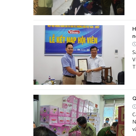
Q
H
H
n
S
V
T
n
Q
C
N
v