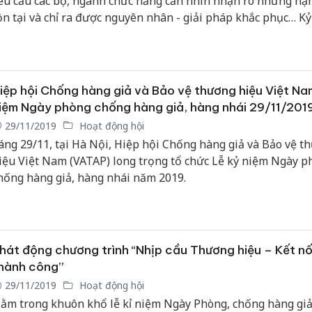
êu cầu các bộ, ngành chức năng cần nhìn nhận rõ những hạn
ồn tại và chỉ ra được nguyên nhân - giải pháp khắc phục… K
gày Phòng chống hàng giả, hàng nhái (29/11), TH&CL lược g
ố nội dung chỉ đạo của Phó thủ tướng trong năm 2019 về côn
̀y.
iệp hội Chống hàng giả và Bảo vệ thương hiệu Việt Na
iệm Ngày phòng chống hàng giả, hàng nhái 29/11/201
29/11/2019
Hoạt động hội
áng 29/11, tại Hà Nội, Hiệp hội Chống hàng giả và Bảo vệ t
iệu Việt Nam (VATAP) long trọng tổ chức Lễ kỷ niệm Ngày p
hống hàng giả, hàng nhái năm 2019.
hát động chương trình “Nhịp cầu Thương hiệu – Kết nố
hành công”
29/11/2019
Hoạt động hội
ằm trong khuôn khổ lễ kỉ niệm Ngày Phòng, chống hàng giả