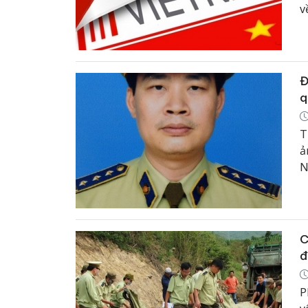
v
Đ
q
T
ả
N
c
P
C
đ
P