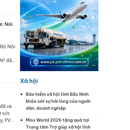
òng,
: Nói
 Bộ Nội
AP đã
ơ quan
 và xây
Xã hội
Bảo hiểm xã hội tỉnh Bắc Ninh
khảo sát sự hài lòng của người
đã và
dân, doanh nghiệp
ư sức
y, PV
Miss World 2026 tặng quà tại
g Cục
Trung tâm Trợ giúp xã hội tỉnh