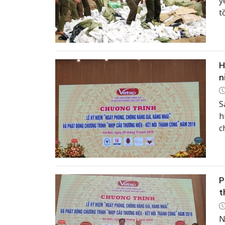
y
t
N
s
na
H
n
S
h
c
P
t
N