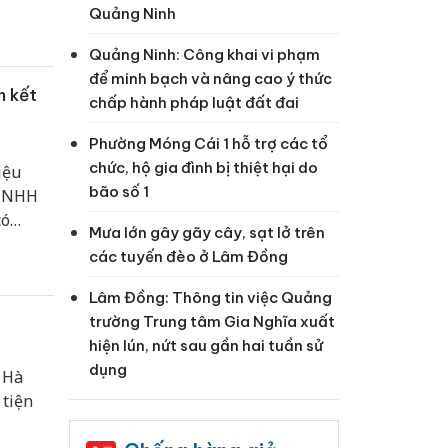
Đ389 TP
Quảng Ninh
Quảng Ninh: Công khai vi phạm
để minh bạch và nâng cao ý thức
m kết
chấp hành pháp luật đất đai
Phường Móng Cái 1 hỗ trợ các tổ
chức, hộ gia đình bị thiệt hại do
iệu
bão số 1
 TNHH
có
Mưa lớn gây gãy cây, sạt lở trên
các tuyến đèo ở Lâm Đồng
Lâm Đồng: Thông tin việc Quảng
trường Trung tâm Gia Nghĩa xuất
hiện lún, nứt sau gần hai tuần sử
dụng
 Hà
 tiện