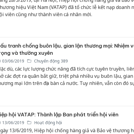
áng 28/5/2019, tại Hà Nội, Hiệp hội chống hàng giả và bảo v
hương hiệu Việt Nam (VATAP) đã tổ chức lễ kết nạp doanh 
ội viên cũng như thành viên cá nhân mới.
ấu tranh chống buôn lậu, gian lận thương mại: Nhiệm 
rọng và thường xuyên
03/06/2019
Chuyển động 389
ặc dù, các lực lượng chức năng đã tích cực tuyên truyền, liê
ở các đợt ra quân bắt giữ, triệt phá nhiều vụ buôn lậu, gian
hương mại lớn trên địa bàn cả nước. Tuy nhiên, vẫn còn đó s
uông lỏng, thiếu trách nhiệm của một số cán bộ chuyên trá
rong quá trình thực hiện nhiệm vụ.
iệp hội VATAP: Thành lập Ban phát triển hội viên
13/06/2019
Hoạt động hội
gày 13/6/2019, Hiệp hội chống hàng giả và Bảo vệ thương h