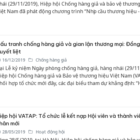
hái (29/11/2019), Hiệp hội Chống hàng giả và bảo vệ thương
iệt Nam đã phát động chương trình “Nhịp cầu thương hiệu -
ối thành công”.
ấu tranh chống hàng giả và gian lận thương mại: Đồng
uyết liệt
16/12/2019
Chống hàng giả
ại Lễ kỷ niệm Ngày phòng chống hàng giả, hàng nhái (29/11)
iệp hội Chống hàng giả và Bảo vệ thương hiệu Việt Nam (V
hối hợp tổ chức mới đây, các đại biểu tham dự khẳng định: 
iả, nhái đang là vấn nạn gây nhức nhối trong xã hội...”. TH&C
ăng một số ý kiến xung quanh vấn đề này.
iệp hội VATAP: Tổ chức lễ kết nạp Hội viên và thành vi
hân mới
28/05/2019
Hoạt động hội