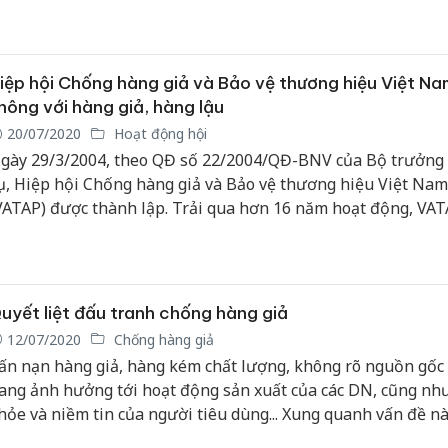
ành Công văn số 3776/UBND-NC yêu cầu cầu tăng cường ph
hống tội phạm, buôn lậu, gian lận thương mại và hàng giả.
iệp hội Chống hàng giả và Bảo vệ thương hiệu Việt Nam
hông với hàng giả, hàng lậu
20/07/2020
Hoạt động hội
gày 29/3/2004, theo QĐ số 22/2004/QĐ-BNV của Bộ trưởng
ụ, Hiệp hội Chống hàng giả và Bảo vệ thương hiệu Việt Nam
VATAP) được thành lập. Trải qua hơn 16 năm hoạt động, VAT
ó những đóng góp quan trọng trong việc phối hợp với các c
hức năng, tuyên truyền, đấu tranh chống buôn lậu, hàng giả
ựng thương hiệu cho DN.
uyết liệt đấu tranh chống hàng giả
12/07/2020
Chống hàng giả
ấn nạn hàng giả, hàng kém chất lượng, không rõ nguồn gốc 
ang ảnh hưởng tới hoạt động sản xuất của các DN, cũng nh
hỏe và niềm tin của người tiêu dùng... Xung quanh vấn đề nà
ã trao đổi với ông Chu Xuân Kiên, Chu Xuân Kiên, Cục trưởn