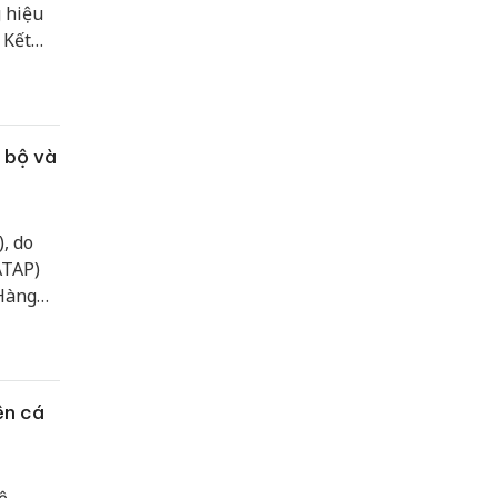
 hiệu
 Kết
 bộ và
, do
ATAP)
“Hàng
L trích
ên cá