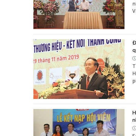
n
V
n
Đ
q
T
H
p
g
đ
H
n