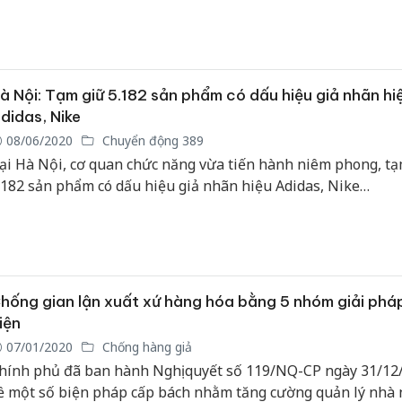
Lào Cai 
vi phạm
trong th
à Nội: Tạm giữ 5.182 sản phẩm có dấu hiệu giả nhãn hi
didas, Nike
08/06/2020
Chuyển động 389
Hưng Yên
kinh do
ại Hà Nội, cơ quan chức năng vừa tiến hành niêm phong, tạ
hàng gi
.182 sản phẩm có dấu hiệu giả nhãn hiệu Adidas, Nike…
hiệu Adi
Cà Mau:
công kh
ngàn sả
nhập lậu
hống gian lận xuất xứ hàng hóa bằng 5 nhóm giải phá
môi trườ
iện
doanh
07/01/2020
Chống hàng giả
hính phủ đã ban hành Nghị quyết số 119/NQ-CP ngày 31/12
ề một số biện pháp cấp bách nhằm tăng cường quản lý nhà