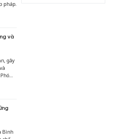
p pháp.
òng và
n, gây
và
 Phó
i với
đứng
a Bình