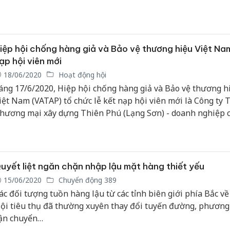
uản lý thị trường Hà Nội, Phó Trưởng ban Thường trực BC
à Nội.
iệp hội chống hàng giả và Bảo vệ thương hiệu Việt Na
ạp hội viên mới
18/06/2020
Hoạt động hội
áng 17/6/2020, Hiệp hội chống hàng giả và Bảo vệ thương h
iệt Nam (VATAP) tổ chức lễ kết nạp hội viên mới là Công ty
hương mại xây dựng Thiên Phú (Lạng Sơn) - doanh nghiệp 
guyện vọng và đủ điều kiện trở thành hội viên của Hiệp hội.
uyết liệt ngăn chặn nhập lậu mặt hàng thiết yếu
15/06/2020
Chuyển động 389
ác đối tượng tuồn hàng lậu từ các tỉnh biên giới phía Bắc về
ội tiêu thụ đã thường xuyên thay đổi tuyến đường, phương
ận chuyển…