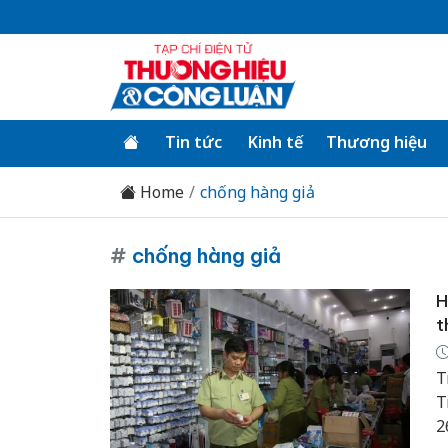
Tin tức
Kinh tế
Thương hiệu
Home
chống hàng giả
#
chống hàng giả
H
t
T
T
2