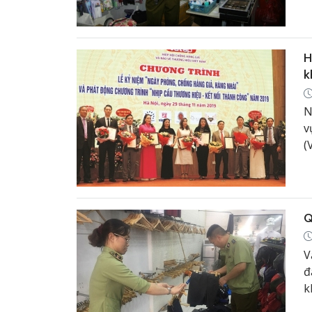
h
c
H
k
N
v
(
c
c
d
Q
V
đ
k
đ