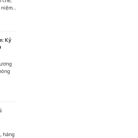
 chế,
ỷ niệm
hi một
g tác
m: Kỷ
9
hương
hòng
i
, hàng