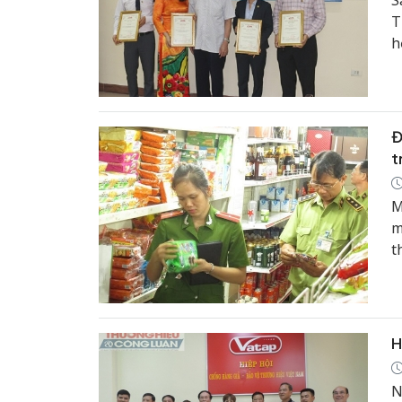
S
T
h
Đ
t
M
m
t
b
t
H
N