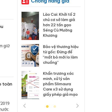
Chống hàng giả
xử lý 83 vụ
Lào Cai: Khởi tố 2
Lào C
 thương mại
chủ cơ sở làm giả
vi p
áng 7
hơn 22 tấn gạo
trong
ệu
Séng Cù Mường
Khương
: Xử lý 6 hộ
Hưng 
anh bán
kinh
m giữ
Bảo vệ thương hiệu
ả mạo nhãn
hàng
từ gốc: Đừng để
das, Nike
hiệu 
“mất bò mới lo làm
chuồng”
 Tiêu hủy
Cà M
ai hàng
công
Khẩn trương xác
n phẩm
ngàn
minh, xử lý sản
, bảo vệ
nhập 
p toàn
phẩm Slimaura
ng kinh
môi t
Care x3 sử dụng
doan
giấy phép giả mạo
/2019
 nước