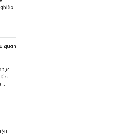
ệ
nghiệp
vụ quan
n tục
 lận
ự
ch
iệu