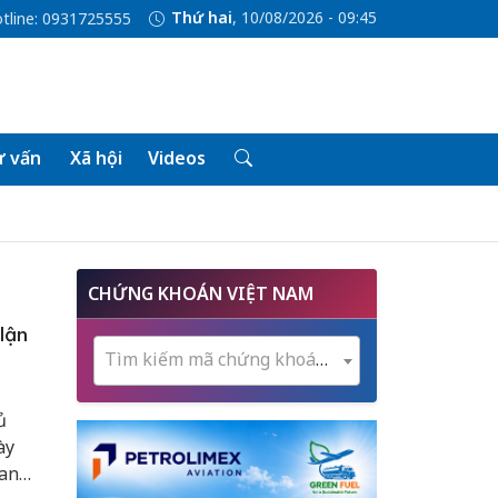
Thứ hai
, 10/08/2026 - 09:45
tline: 0931725555
 vấn
Xã hội
Videos
CHỨNG KHOÁN VIỆT NAM
lận
Tìm kiếm mã chứng khoán...
ủ
ày
ban