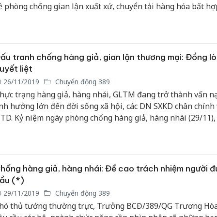
ề phòng chống gian lận xuất xứ, chuyển tải hàng hóa bất hợ
ấu tranh chống hàng giả, gian lận thương mại: Đồng l
uyết liệt
26/11/2019
Chuyển động 389
hực trạng hàng giả, hàng nhái, GLTM đang trở thành vấn nạ
nh hưởng lớn đến đời sống xã hội, các DN SXKD chân chính 
TD. Kỷ niệm ngày phòng chống hàng giả, hàng nhái (29/11),
ục trưởng Cục QLTT Hà Nội, Trịnh Quang Đức có cuộc trao đổ
V, xung quanh vấn đề này.
hống hàng giả, hàng nhái: Đề cao trách nhiệm người 
ầu (*)
29/11/2019
Chuyển động 389
hó thủ tướng thường trực, Trưởng BCĐ/389/QG Trương Hò