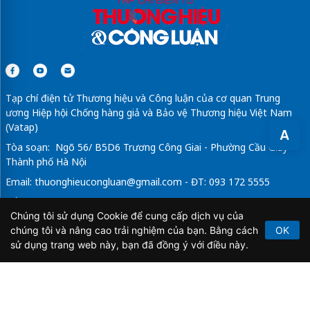
Tạp chí điện tử Thương hiệu và Công luận của cơ quan Trung
ương Hiệp hội Chống hàng giả và Bảo vệ Thương hiệu Việt Nam
(Vatap)
A
Tòa soạn: Ngõ 56/ B5D6 Trương Công Giai - Phường Cầu Giấy -
Thành phố Hà Nội
Email:
thuonghieucongluan@gmail.com
- ĐT: 093 172 5555
Tổng Biên Tập: Vũ Đức Thuận
Chúng tôi sử dụng Cookie để cung cấp dịch vụ của
Giấy phép hoạt động báo chí điện tử số 64/GP-BTTTT do Bộ
chúng tôi và nâng cao trải nghiệm của bạn. Bằng cách
OK
Thông tin và Truyền thông cấp ngày 21/2/2020.
sử dụng trang web này, bạn đã đồng ý với điều này.
Copyright © 2026
TẠP CHÍ THƯƠNG HIỆU & CÔNG