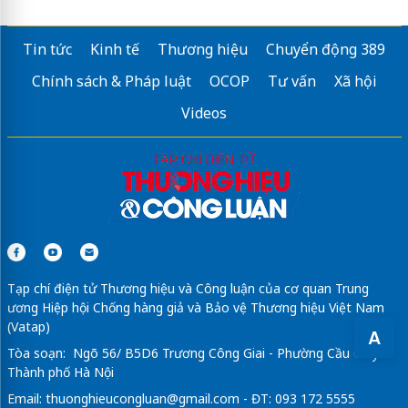
Tin tức
Kinh tế
Thương hiệu
Chuyển động 389
Chính sách & Pháp luật
OCOP
Tư vấn
Xã hội
Videos
Tạp chí điện tử Thương hiệu và Công luận của cơ quan Trung
ương Hiệp hội Chống hàng giả và Bảo vệ Thương hiệu Việt Nam
(Vatap)
A
Tòa soạn: Ngõ 56/ B5D6 Trương Công Giai - Phường Cầu Giấy -
Thành phố Hà Nội
Email:
thuonghieucongluan@gmail.com
- ĐT: 093 172 5555