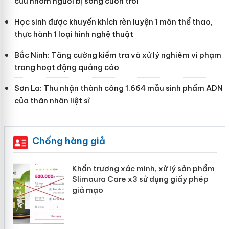
cứu nhóm người bị sóng cuốn trôi
Học sinh được khuyến khích rèn luyện 1 môn thể thao,
thực hành 1 loại hình nghệ thuật
Bắc Ninh: Tăng cường kiểm tra và xử lý nghiêm vi phạm
trong hoạt động quảng cáo
Sơn La: Thu nhận thành công 1.664 mẫu sinh phẩm ADN
của thân nhân liệt sĩ
Chống hàng giả
ản
Khẩn trương xác minh, xử lý sản phẩm
Slimaura Care x3 sử dụng giấy phép
giả mạo
 án