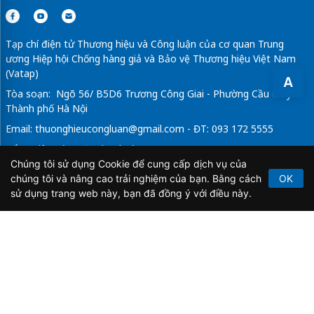
Tạp chí điện tử Thương hiệu và Công luận của cơ quan Trung
ương Hiệp hội Chống hàng giả và Bảo vệ Thương hiệu Việt Nam
(Vatap)
A
Tòa soạn: Ngõ 56/ B5D6 Trương Công Giai - Phường Cầu Giấy -
Thành phố Hà Nội
Email:
thuonghieucongluan@gmail.com
- ĐT: 093 172 5555
Tổng Biên Tập: Vũ Đức Thuận
Chúng tôi sử dụng Cookie để cung cấp dịch vụ của
Giấy phép hoạt động báo chí điện tử số 64/GP-BTTTT do Bộ
chúng tôi và nâng cao trải nghiệm của bạn. Bằng cách
OK
Thông tin và Truyền thông cấp ngày 21/2/2020.
sử dụng trang web này, bạn đã đồng ý với điều này.
Copyright © 2026
TẠP CHÍ THƯƠNG HIỆU & CÔNG
LUẬN
. All Rights Reserved.
Bản quyền thuộc Tạp chí Thương hiệu và Công luận. Cấm
sao chép dưới mọi hình thức nếu không có sự chấp thuận