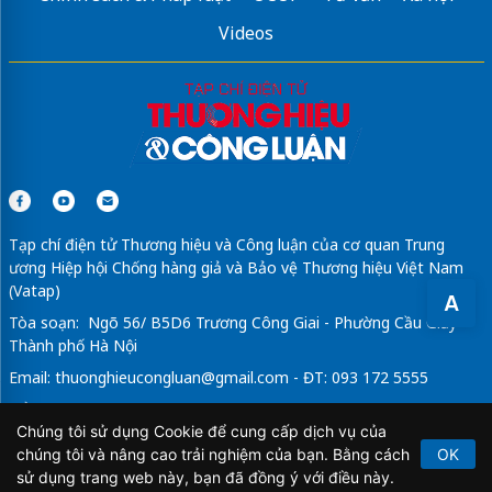
Lắp đặt
Mái nhôm xếp lật
nhập khẩu
Videos
làm menu trà sữa
thiết kế thi công phòng ngủ bình thạnh
ghế công thái học tại hải phòng
Phào chỉ mặt tiền nhà ống đẹp
Tạp chí điện tử Thương hiệu và Công luận của cơ quan Trung
ương Hiệp hội Chống hàng giả và Bảo vệ Thương hiệu Việt Nam
(Vatap)
A
Tòa soạn: Ngõ 56/ B5D6 Trương Công Giai - Phường Cầu Giấy -
Thành phố Hà Nội
Email:
thuonghieucongluan@gmail.com
- ĐT: 093 172 5555
Tổng Biên Tập: Vũ Đức Thuận
Chúng tôi sử dụng Cookie để cung cấp dịch vụ của
Giấy phép hoạt động báo chí điện tử số 64/GP-BTTTT do Bộ
chúng tôi và nâng cao trải nghiệm của bạn. Bằng cách
OK
Thông tin và Truyền thông cấp ngày 21/2/2020.
sử dụng trang web này, bạn đã đồng ý với điều này.