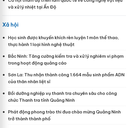
Cơ hội tham dự triển lãm quốc tế về công nghệ vật liệu
và xử lý nhiệt tại Ấn Độ
Xã hội
Học sinh được khuyến khích rèn luyện 1 môn thể thao,
thực hành 1 loại hình nghệ thuật
Bắc Ninh: Tăng cường kiểm tra và xử lý nghiêm vi phạm
trong hoạt động quảng cáo
Sơn La: Thu nhận thành công 1.664 mẫu sinh phẩm ADN
của thân nhân liệt sĩ
Bồi dưỡng nghiệp vụ thanh tra chuyên sâu cho công
chức Thanh tra tỉnh Quảng Ninh
Phát động phong trào thi đua chào mừng Quảng Ninh
trở thành thành phố