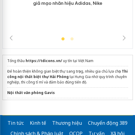
hàng giả mạo nhãn hiệu Adidas, Nike
Tổng thầu
https://tdicons.vn/
uy tín tại Việt Nam
Để hoàn thiện không gian biệt thự sang trọng, nhiều gia chủ lựa chọn
Thi
công nội thất biệt thự Hải Phòng
tại Hưng Gia nhờ quy trình chuyên
nghiệp, thi công tỉ mỉ và đảm bảo đúng tiến độ.
Nội thất văn phòng Gavis
Công ty
Điện Lạnh Lê Phạm
phân phối & thi công máy lạnh chính
hãng
Bảng giá
tủ cơm công nghiệp
mới nhất
Tin tức
Kinh tế
Thương hiệu
Chuyển động 389
Nắp rửa điện tử toto
có tốt không
Chính sách & Pháp luật
OCOP
Tư vấn
Xã hội