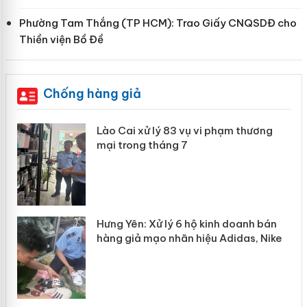
Phường Tam Thắng (TP HCM): Trao Giấy CNQSDĐ cho
Thiền viện Bồ Đề
Chống hàng giả
g
Lào Cai xử lý 83 vụ vi phạm thương
iả
mại trong tháng 7
n
Hưng Yên: Xử lý 6 hộ kinh doanh bán
hàng giả mạo nhãn hiệu Adidas, Nike
y