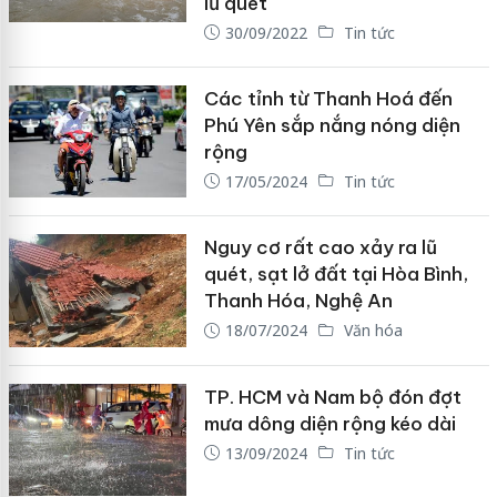
lũ quét
30/09/2022
Tin tức
Các tỉnh từ Thanh Hoá đến
Phú Yên sắp nắng nóng diện
rộng
17/05/2024
Tin tức
Nguy cơ rất cao xảy ra lũ
quét, sạt lở đất tại Hòa Bình,
Thanh Hóa, Nghệ An
18/07/2024
Văn hóa
TP. HCM và Nam bộ đón đợt
mưa dông diện rộng kéo dài
13/09/2024
Tin tức