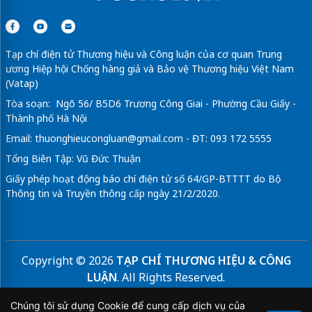
Tạp chí điện tử Thương hiệu và Công luận của cơ quan Trung
ương Hiệp hội Chống hàng giả và Bảo vệ Thương hiệu Việt Nam
(Vatap)
Tòa soạn: Ngõ 56/ B5D6 Trương Công Giai - Phường Cầu Giấy -
Thành phố Hà Nội
Email:
thuonghieucongluan@gmail.com
- ĐT: 093 172 5555
Tổng Biên Tập: Vũ Đức Thuận
Giấy phép hoạt động báo chí điện tử số 64/GP-BTTTT do Bộ
Thông tin và Truyền thông cấp ngày 21/2/2020.
Copyright © 2026
TẠP CHÍ THƯƠNG HIỆU & CÔNG
LUẬN
. All Rights Reserved.
Bản quyền thuộc Tạp chí Thương hiệu và Công luận. Cấm
Chúng tôi sử dụng Cookie để cung cấp dịch vụ của