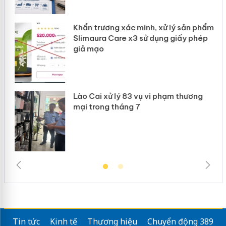
Khẩn trương xác minh, xử lý sản phẩm
ôi
Slimaura Care x3 sử dụng giấy phép
giả mạo
g
Lào Cai xử lý 83 vụ vi phạm thương
iả
mại trong tháng 7
Tin tức
Kinh tế
Thương hiệu
Chuyển động 389