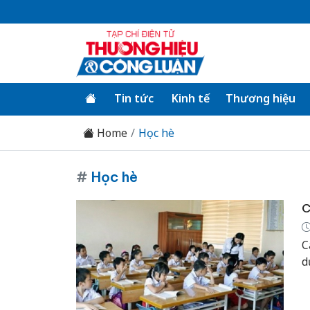
Tin tức
Kinh tế
Thương hiệu
Home
Học hè
#
Học hè
C
C
d