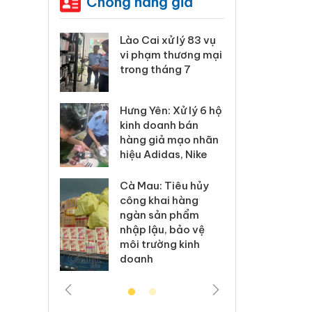
Chống hàng giả
 Thanh Hóa
Lào Cai xử lý 83 vụ
Công
i trong vụ
vi phạm thương mại
tìm b
uất, buôn
trong tháng 7
án sả
sào giả
bán y
Hưng Yên: Xử lý 6 hộ
a: Tìm bị
Than
kinh doanh bán
g vụ án
hại t
hàng giả mạo nhãn
 bình sữa
buôn
hiệu Adidas, Nike
giả
Moyu
Cà Mau: Tiêu hủy
: Đối tượng
An Gi
công khai hàng
 đường dây
chủ 
ngàn sản phẩm
 giả tại
bán h
nhập lậu, bảo vệ
c ra đầu
Phú 
môi trường kinh
thú
doanh