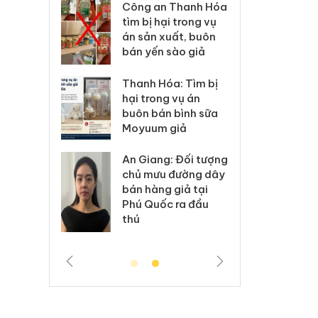
ông an Thanh Hóa
Lào Cai xử lý 83 vụ
m bị hại trong vụ
vi phạm thương mại
 sản xuất, buôn
trong tháng 7
n yến sào giả
Hưng Yên: Xử lý 6 hộ
anh Hóa: Tìm bị
kinh doanh bán
i trong vụ án
hàng giả mạo nhãn
ôn bán bình sữa
hiệu Adidas, Nike
oyuum giả
Cà Mau: Tiêu hủy
 Giang: Đối tượng
công khai hàng
ủ mưu đường dây
ngàn sản phẩm
n hàng giả tại
nhập lậu, bảo vệ
ú Quốc ra đầu
môi trường kinh
ú
doanh