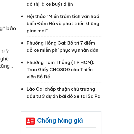
đô thị là xe buýt điện
Hội thảo “Miền trầm tích văn hoá
biển Đầm Hà và phát triển không
ng” bảo
gian mới”
Phường Hồng Gai: Bố trí 7 điểm
đỗ xe miễn phí phục vụ nhân dân
 trở
nghệ
Phường Tam Thắng (TP HCM):
 cũng
Trao Giấy CNQSDĐ cho Thiền
 diễn
viện Bồ Đề
m lý
Lào Cai chấp thuận chủ trương
đầu tư 3 dự án bãi đỗ xe tại Sa Pa
Chống hàng giả