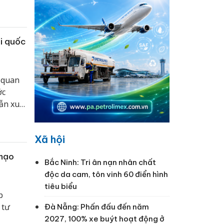
 đảo
rơi vào
i quốc
 quan
ớc
ẫn xuất
Xã hội
 mạo
Bắc Ninh: Tri ân nạn nhân chất
độc da cam, tôn vinh 60 điển hình
tiêu biểu
p
 tư
Đà Nẵng: Phấn đấu đến năm
2027, 100% xe buýt hoạt động ở