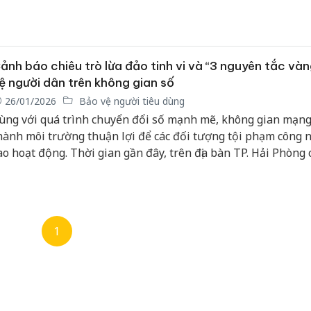
ảnh báo chiêu trò lừa đảo tinh vi và “3 nguyên tắc và
ệ người dân trên không gian số
26/01/2026
Bảo vệ người tiêu dùng
ùng với quá trình chuyển đổi số mạnh mẽ, không gian mạng
hành môi trường thuận lợi để các đối tượng tội phạm công 
ao hoạt động. Thời gian gần đây, trên địa bàn TP. Hải Phòng
hư cả nước, tình trạng lừa đảo chiếm đoạt tài sản qua mạng
iến phức tạp, với nhiều thủ đoạn mới, đánh trực diện vào tâ
hủ quan, nhẹ dạ của người dân.
1