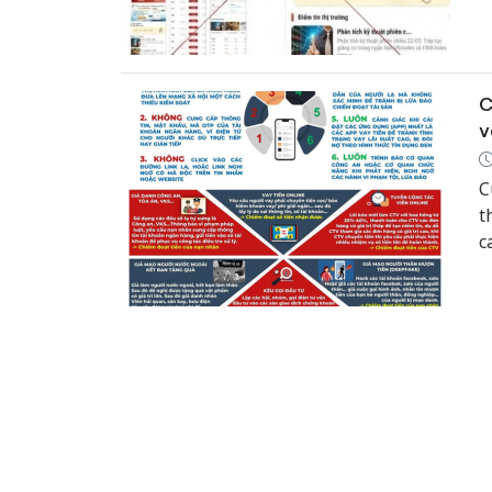
C
v
C
t
c
n
b
c