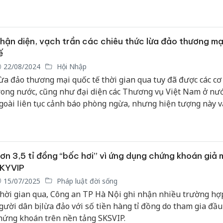
ôi kéo số lượng lớn người tham gia đầu tư và có nguy cơ lừa
hiếm đoạt tài sản là rất quan trọng để bảo vệ mình và tránh 
ác cạm bẫy tài chính.
hận diện, vạch trần các chiêu thức lừa đảo thương mạ
ế
22/08/2024
Hội Nhập
ừa đảo thương mại quốc tế thời gian qua tuy đã được các cơ
rong nước, cũng như đại diện các Thương vụ Việt Nam ở nư
goài liên tục cảnh báo phòng ngừa, nhưng hiện tượng này v
iện với những chiêu thức mới và tinh vi.
ơn 3,5 tỉ đồng “bốc hơi” vì ứng dụng chứng khoán giả
KYVIP
15/07/2025
Pháp luật đời sống
hời gian qua, Công an TP Hà Nội ghi nhận nhiều trường hợ
gười dân bị lừa đảo với số tiền hàng tỉ đồng do tham gia đầu
hứng khoán trên nền tảng SKSVIP.