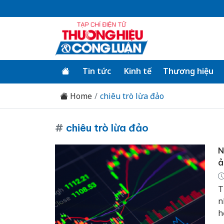
Tin tức
Kinh tế
Thương hiệu
Home
chiêu trò lừa đảo
#
chiêu trò lừa đảo
N
ả
T
n
h