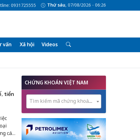
Thứ sáu
, 07/08/2026 - 06:26
tline: 0931725555
 vấn
Xã hội
Videos
CHỨNG KHOÁN VIỆT NAM
, tiền
Tìm kiếm mã chứng khoán...
iệc
oại
ng cáo,