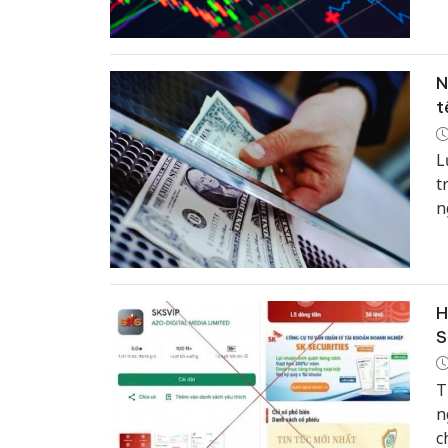
l
c
c
N
t
L
t
n
h
H
S
T
n
c