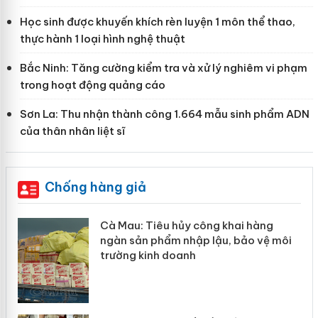
Học sinh được khuyến khích rèn luyện 1 môn thể thao,
thực hành 1 loại hình nghệ thuật
Bắc Ninh: Tăng cường kiểm tra và xử lý nghiêm vi phạm
trong hoạt động quảng cáo
Sơn La: Thu nhận thành công 1.664 mẫu sinh phẩm ADN
của thân nhân liệt sĩ
Chống hàng giả
Cà Mau: Tiêu hủy công khai hàng
Khẩn tr
ngàn sản phẩm nhập lậu, bảo vệ môi
Slimaur
trường kinh doanh
giả mạ