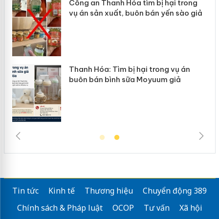
Công an Thanh Hóa tìm bị hại trong
Lào Cai
ụ án sản xuất, buôn bán yến sào giả
mại tro
hanh Hóa: Tìm bị hại trong vụ án
Hưng Yê
buôn bán bình sữa Moyuum giả
hàng gi
Tin tức
Kinh tế
Thương hiệu
Chuyển động 389
Chính sách & Pháp luật
OCOP
Tư vấn
Xã hội