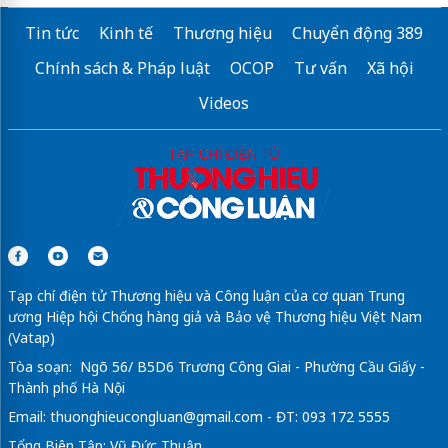
Tin tức
Kinh tế
Thương hiệu
Chuyển động 389
Chính sách & Pháp luật
OCOP
Tư vấn
Xã hội
Videos
Tạp chí điện tử Thương hiệu và Công luận của cơ quan Trung
ương Hiệp hội Chống hàng giả và Bảo vệ Thương hiệu Việt Nam
(Vatap)
Tòa soạn: Ngõ 56/ B5D6 Trương Công Giai - Phường Cầu Giấy -
Thành phố Hà Nội
Email:
thuonghieucongluan@gmail.com
- ĐT: 093 172 5555
Tổng Biên Tập: Vũ Đức Thuận