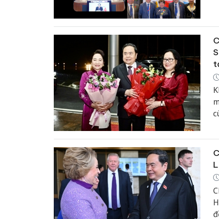
k
c
h
T
C
S
t
K
m
c
t
n
s
C
L
C
H
đ