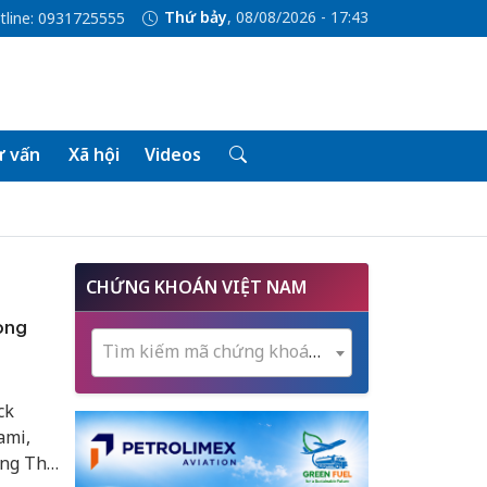
Thứ bảy
, 08/08/2026 - 17:43
tline: 0931725555
 vấn
Xã hội
Videos
CHỨNG KHOÁN VIỆT NAM
ong
Tìm kiếm mã chứng khoán...
ck
ami,
Tổng Thư