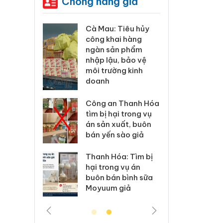
Chống hàng giả
ương xác
Cà Mau: Tiêu hủy
Khẩn
 lý sản
công khai hàng
minh,
imaura
ngàn sản phẩm
phẩm
 sử dụng
nhập lậu, bảo vệ
Care
ép giả mạo
môi trường kinh
giấy
doanh
xử lý 83 vụ
Lào C
 thương mại
Công an Thanh Hóa
vi p
áng 7
tìm bị hại trong vụ
trong
án sản xuất, buôn
bán yến sào giả
: Xử lý 6 hộ
Hưng 
anh bán
kinh
Thanh Hóa: Tìm bị
ả mạo nhãn
hàng
hại trong vụ án
das, Nike
hiệu 
buôn bán bình sữa
Moyuum giả