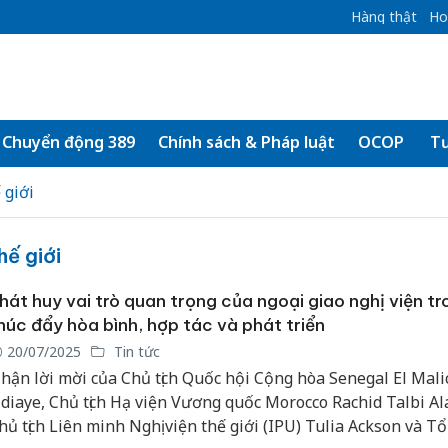
Hàng thật
Ho
Chuyển động 389
Chính sách & Pháp luật
OCOP
Tư
 giới
hế giới
hát huy vai trò quan trọng của ngoại giao nghị viện tr
húc đẩy hòa bình, hợp tác và phát triển
20/07/2025
Tin tức
hận lời mời của Chủ tịch Quốc hội Cộng hòa Senegal El Mali
diaye, Chủ tịch Hạ viện Vương quốc Morocco Rachid Talbi Al
hủ tịch Liên minh Nghị viện thế giới (IPU) Tulia Ackson và 