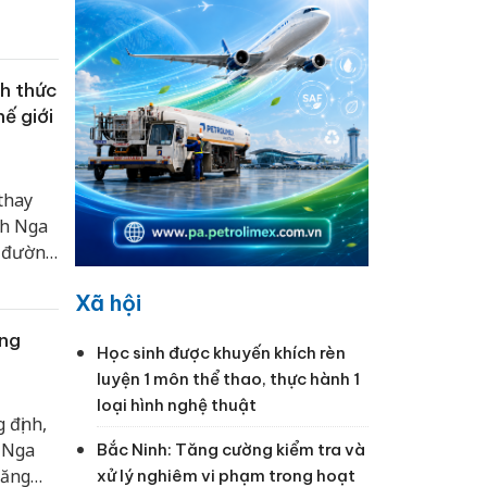
 thăm
 Quốc
tại
h thức
ế giới
thay
nh Nga
n đường
 Hội
Xã hội
ộng
ồng
Học sinh được khuyến khích rèn
luyện 1 môn thể thao, thực hành 1
loại hình nghệ thuật
 định,
i Nga
Bắc Ninh: Tăng cường kiểm tra và
tăng
xử lý nghiêm vi phạm trong hoạt