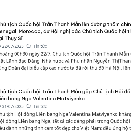
ý IPU Martin Chungong, Chủ tịch Quốc hội Trần Thanh Mẫn
hính thức Senegal và Morocco, tham dự Hội nghị các Chủ tịch
ội thế giới lần thứ 6, tiến hành các hoạt động song phương 
hụy Sĩ từ ngày 22-30/7/2025.
hủ tịch Quốc hội Trần Thanh Mẫn lên đường thăm chín
enegal, Morocco, dự Hội nghị các Chủ tịch Quốc hội th
ại Thụy Sĩ
22/07/2025
Tin tức
hoảng 00h30 ngày 22/7, Chủ tịch Quốc hội Trần Thanh Mẫn 
ặt Lãnh đạo Đảng, Nhà nước và Phu nhân Nguyễn Thị Tha
ùng Đoàn đại biểu cấp cao nước ta đã rời thủ đô Hà Nội, lê
hăm chính thức Cộng hoà Senegal, Vương quốc Morocco, dự
ghị các Chủ tịch Quốc hội thế giới và tiến hành nhiều hoạt đ
ong phương tại Thụy Sĩ từ ngày 22/7-30/7.
hủ tịch Quốc hội Trần Thanh Mẫn gặp Chủ tịch Hội đ
iên bang Nga Valentina Matviyenko
31/07/2025
Tin tức
hủ tịch Hội đồng Liên bang Nga Valentina Matviyenko khẳng
ội đồng Liên bang Nga, tất cả các đảng phái trong Quốc hộ
ều dành những tình cảm tốt đẹp cho Việt Nam; đều ủng hộ 