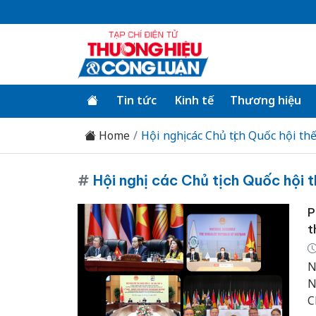
Tin tức
Kinh tế
Thương hiệu
Home
Hội nghị các Chủ tịch Quốc hội thế
#
Hội nghị các Chủ tịch Quốc hội t
P
t
N
N
C