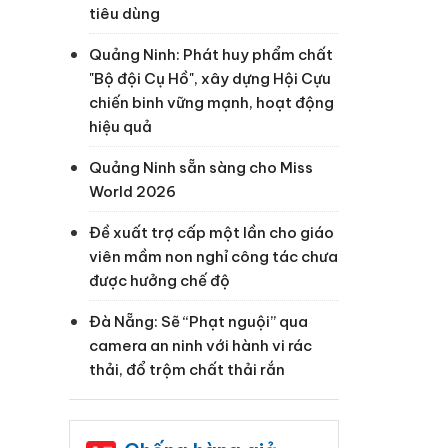
tiêu dùng
Quảng Ninh: Phát huy phẩm chất
"Bộ đội Cụ Hồ", xây dựng Hội Cựu
chiến binh vững mạnh, hoạt động
hiệu quả
Quảng Ninh sẵn sàng cho Miss
World 2026
Đề xuất trợ cấp một lần cho giáo
viên mầm non nghỉ công tác chưa
được hưởng chế độ
Đà Nẵng: Sẽ “Phạt nguội” qua
camera an ninh với hành vi rác
thải, đổ trộm chất thải rắn