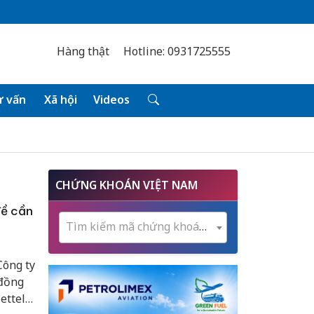
Hàng thật
Hotline: 0931725555
 vấn
Xã hội
Videos
CHỨNG KHOÁN VIỆT NAM
đề cần
Tìm kiếm mã chứng khoán...
Công ty
 đồng
ettel