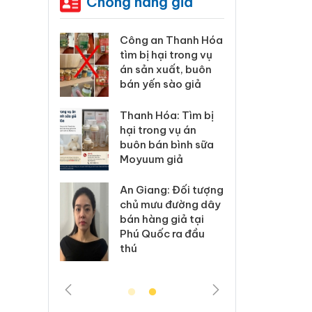
Chống hàng giả
3 vụ
Công an Thanh Hóa
Lào Cai xử l
 mại
tìm bị hại trong vụ
vi phạm thư
án sản xuất, buôn
trong tháng
bán yến sào giả
 6 hộ
Hưng Yên: Xử
Thanh Hóa: Tìm bị
kinh doanh 
hại trong vụ án
nhãn
hàng giả m
buôn bán bình sữa
ke
hiệu Adidas,
Moyuum giả
ủy
Cà Mau: Tiê
An Giang: Đối tượng
công khai h
chủ mưu đường dây
ngàn sản p
bán hàng giả tại
ệ
nhập lậu, bả
Phú Quốc ra đầu
môi trường 
thú
doanh