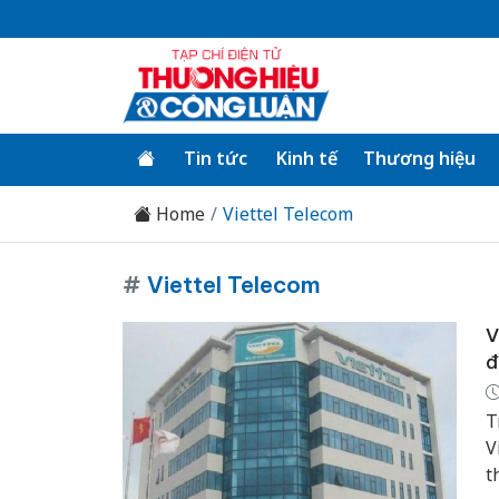
Tin tức
Kinh tế
Thương hiệu
Home
Viettel Telecom
#
Viettel Telecom
V
đ
T
V
t