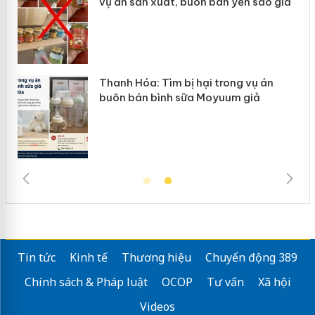
vụ án sản xuất, buôn bán yến sào giả
Thanh Hóa: Tìm bị hại trong vụ án
buôn bán bình sữa Moyuum giả
Tin tức
Kinh tế
Thương hiệu
Chuyển động 389
Chính sách & Pháp luật
OCOP
Tư vấn
Xã hội
Videos