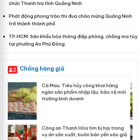
chức Thanh tra tỉnh Quảng Ninh
Phát động phong trào thi đua chào mừng Quảng Ninh
trở thành thành phố
TP.HCM: Sân khấu hóa thông điệp phòng, chống ma túy
tại phường An Phú Đông
Chống hàng giả
Khẩn trương xác minh, xử lý sản phẩm
môi
Slimaura Care x3 sử dụng giấy phép
giả mạo
ng
Lào Cai xử lý 83 vụ vi phạm thương
 giả
mại trong tháng 7