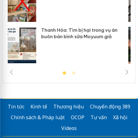
Hưng Yên: Xử lý 6 hộ kinh doanh bán
hàng giả mạo nhãn hiệu Adidas, Nike
Tin tức
Kinh tế
Thương hiệu
Chuyển động 389
Chính sách & Pháp luật
OCOP
Tư vấn
Xã hội
Videos