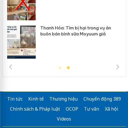
n
Thanh Hóa: Tìm bị hại trong vụ án
ke
buôn bán bình sữa Moyuum giả
Tin tức
Kinh tế
Thương hiệu
Chuyển động 389
Chính sách & Pháp luật
OCOP
Tư vấn
Xã hội
Videos