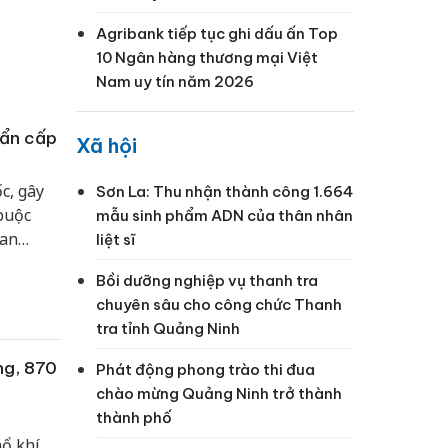
Agribank tiếp tục ghi dấu ấn Top
10 Ngân hàng thương mại Việt
Nam uy tín năm 2026
hẩn cấp
Xã hội
c, gây
Sơn La: Thu nhận thành công 1.664
buộc
mẫu sinh phẩm ADN của thân nhân
oan
liệt sĩ
i mưa
Bồi dưỡng nghiệp vụ thanh tra
chuyên sâu cho công chức Thanh
tra tỉnh Quảng Ninh
ng, 870
Phát động phong trào thi đua
chào mừng Quảng Ninh trở thành
thành phố
nổ khí