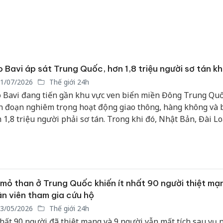
 Bavi áp sát Trung Quốc, hơn 1,8 triệu người sơ tán k
1/07/2026
Thế giới 24h
 Bavi đang tiến gần khu vực ven biển miền Đông Trung Quố
n đoạn nghiêm trọng hoạt động giao thông, hàng không và 
 1,8 triệu người phải sơ tán. Trong khi đó, Nhật Bản, Đài L
ung Quốc) và Philippines cũng đang gồng mình ứng phó vớ
, gió mạnh và những thiệt hại do hoàn lưu cơn bão gây ra.
mỏ than ở Trung Quốc khiến ít nhất 90 người thiệt mạ
n viên tham gia cứu hộ
3/05/2026
Thế giới 24h
nhất 90 người đã thiệt mạng và 9 người vẫn mất tích sau vụ 