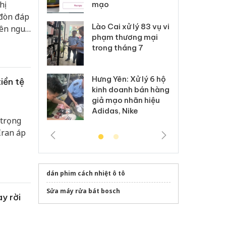
hị
anh
mạo
ki
 đòn đáp
 Thanh Hóa
Lào Cai xử lý 83 vụ vi
Cô
lên nguy
ại trong vụ
phạm thương mại
tìm
xuất, buôn
trong tháng 7
án
 sào giả
bá
Hưng Yên: Xử lý 6 hộ
iền tệ
óa: Tìm bị
Th
kinh doanh bán hàng
g vụ án buôn
hạ
giả mạo nhãn hiệu
h sữa
bá
Adidas, Nike
 giả
Mo
 trọng
Iran áp
dán phim cách nhiệt ô tô
Sửa máy rửa bát bosch
ay rời