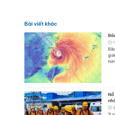
Bài viết khác
Bão
1
Bão
giá
hơn
(Tr
lớn
Nổ 
nhâ
2
Ít 