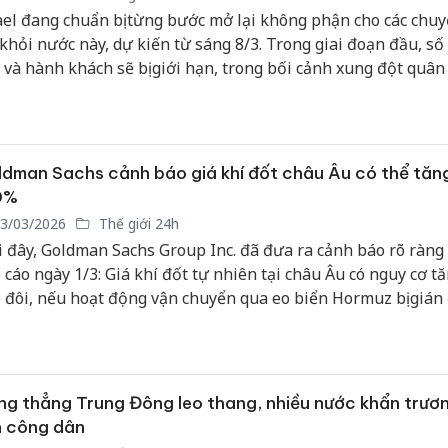
ael đang chuẩn bị từng bước mở lại không phận cho các chu
 khỏi nước này, dự kiến từ sáng 8/3. Trong giai đoạn đầu, s
 và hành khách sẽ bị giới hạn, trong bối cảnh xung đột quân
n vẫn tiếp diễn.
dman Sachs cảnh báo giá khí đốt châu Âu có thể tăn
0%
3/03/2026
Thế giới 24h
 đây, Goldman Sachs Group Inc. đã đưa ra cảnh báo rõ ràng
 cáo ngày 1/3: Giá khí đốt tự nhiên tại châu Âu có nguy cơ t
 đôi, nếu hoạt động vận chuyển qua eo biển Hormuz bị gián
ng một tháng. Nhóm phân tích do Daan Struyven dẫn đầu n
h, các chỉ số chuẩn hiện nay tại châu Âu và châu Á chưa ph
 đủ phần bù rủi ro liên quan đến Iran.
g thẳng Trung Đông leo thang, nhiều nước khẩn trươ
n công dân