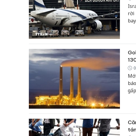
Isr
rời
bay
Ira
Gol
13
0
Mới
báo
gấp
tro
mạn
đầy
Căn
tá