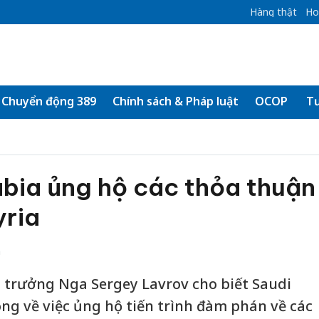
Hàng thật
Ho
Chuyển động 389
Chính sách & Pháp luật
OCOP
Tư
bia ủng hộ các thỏa thuận
yria
h
i trưởng Nga Sergey Lavrov cho biết Saudi
ông về việc ủng hộ tiến trình đàm phán về các