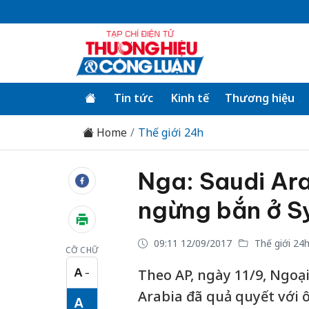
Tin tức
Kinh tế
Thương hiệu
Home
Thế giới 24h
Nga: Saudi Ara
ngừng bắn ở S
09:11 12/09/2017
Thế giới 24
CỠ CHỮ
A
Theo AP, ngày 11/9, Ngoạ
−
Cỡ chữ nhỏ
Arabia đã quả quyết với 
A