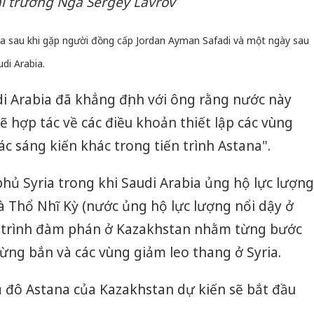
i trưởng Nga Sergey Lavrov
a sau khi gặp người đồng cấp Jordan Ayman Safadi và một ngày sau
di Arabia.
i Arabia đã khẳng định với ông rằng nước này
sẽ hợp tác về các điều khoản thiết lập các vùng
c sáng kiến khác trong tiến trình Astana".
hủ Syria trong khi Saudi Arabia ủng hộ lực lượng
và Thổ Nhĩ Kỳ (nước ủng hộ lực lượng nổi dậy ở
iến trình đàm phán ở Kazakhstan nhằm từng bước
gừng bắn và các vùng giảm leo thang ở Syria.
 đô Astana của Kazakhstan dự kiến sẽ bắt đầu