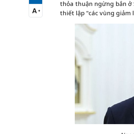
Cỡ chữ vừa
thỏa thuận ngừng bắn ở S
A
+
thiết lập "các vùng giảm 
Cỡ chữ lớn