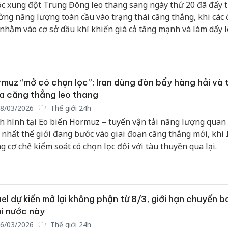
c xung đột Trung Đông leo thang sang ngày thứ 20 đã đẩy t
kinh do
ờng năng lượng toàn cầu vào trạng thái căng thẳng, khi các
Công an
 nhằm vào cơ sở dầu khí khiến giá cả tăng mạnh và làm dấy 
tìm bị h
“cú sốc dầu mỏ” mới.
án sản 
bán yến
muz “mở có chọn lọc”: Iran dùng đòn bẩy hàng hải và t
Thanh H
hại tron
a căng thẳng leo thang
bán bìn
8/03/2026
Thế giới 24h
Moyuum
h hình tại Eo biển Hormuz – tuyến vận tải năng lượng quan
 nhất thế giới đang bước vào giai đoạn căng thẳng mới, khi 
g cơ chế kiểm soát có chọn lọc đối với tàu thuyền qua lại.
ael dự kiến mở lại không phận từ 8/3, giới hạn chuyến b
i nước này
6/03/2026
Thế giới 24h