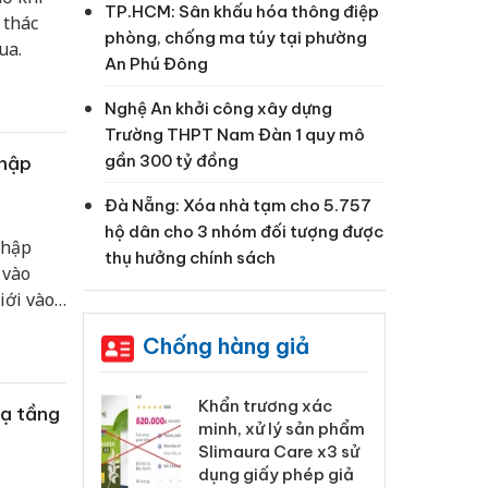
TP.HCM: Sân khấu hóa thông điệp
 thác
phòng, chống ma túy tại phường
ua.
An Phú Đông
Nghệ An khởi công xây dựng
Trường THPT Nam Đàn 1 quy mô
gần 300 tỷ đồng
nhập
Đà Nẵng: Xóa nhà tạm cho 5.757
hộ dân cho 3 nhóm đối tượng được
nhập
thụ hưởng chính sách
 vào
iới vào
Chống hàng giả
 Tiêu hủy
Khẩn trương xác
Cà
hạ tầng
ai hàng ngàn
minh, xử lý sản phẩm
cô
m nhập lậu,
Slimaura Care x3 sử
sả
môi trường
dụng giấy phép giả
bả