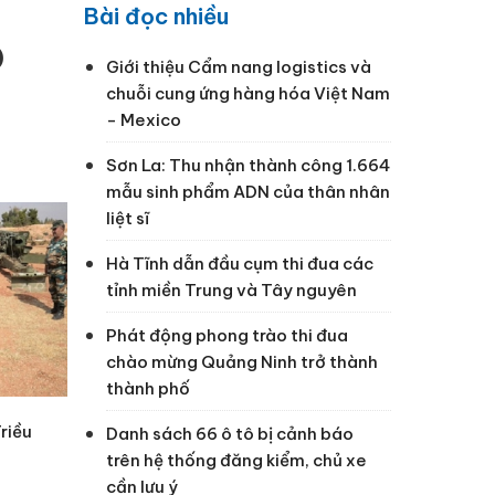
Bài đọc nhiều
)
Giới thiệu Cẩm nang logistics và
chuỗi cung ứng hàng hóa Việt Nam
- Mexico
Sơn La: Thu nhận thành công 1.664
mẫu sinh phẩm ADN của thân nhân
liệt sĩ
Hà Tĩnh dẫn đầu cụm thi đua các
tỉnh miền Trung và Tây nguyên
Phát động phong trào thi đua
chào mừng Quảng Ninh trở thành
thành phố
riều
Danh sách 66 ô tô bị cảnh báo
trên hệ thống đăng kiểm, chủ xe
cần lưu ý