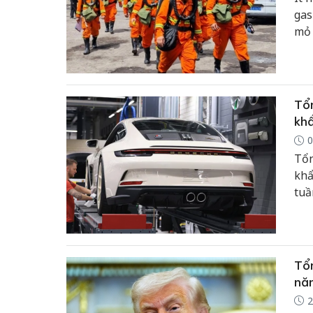
gas
mỏ 
Tổn
khẩ
0
Tổn
khẩ
tuầ
thờ
Tổn
năn
2