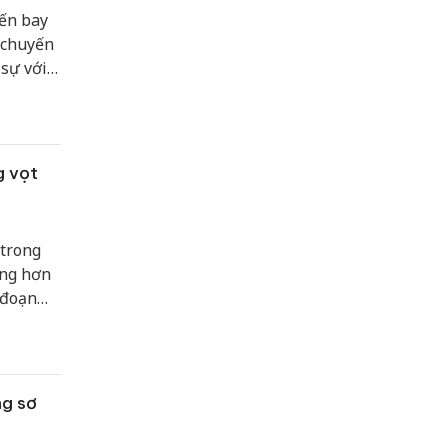
yến bay
ố chuyến
 sự với
g vọt
 trong
ăng hơn
 đoạn
hấn
ản ánh
ng sơ