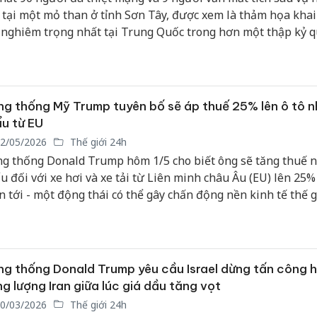
 tại một mỏ than ở tỉnh Sơn Tây, được xem là thảm họa khai
nghiêm trọng nhất tại Trung Quốc trong hơn một thập kỷ q
g thống Mỹ Trump tuyên bố sẽ áp thuế 25% lên ô tô 
u từ EU
2/05/2026
Thế giới 24h
g thống Donald Trump hôm 1/5 cho biết ông sẽ tăng thuế 
u đối với xe hơi và xe tải từ Liên minh châu Âu (EU) lên 25%
n tới - một động thái có thể gây chấn động nền kinh tế thế g
i điểm mong manh.
Cà Mau:
g thống Donald Trump yêu cầu Israel dừng tấn công 
công kh
g lượng Iran giữa lúc giá dầu tăng vọt
sản phẩ
0/03/2026
Thế giới 24h
bảo vệ 