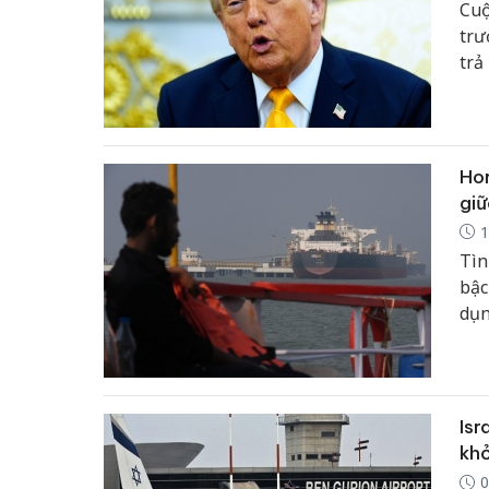
Cuộ
trư
trả
cơ 
Hor
giữ
1
Tìn
bậc
dụn
Isr
khỏ
0