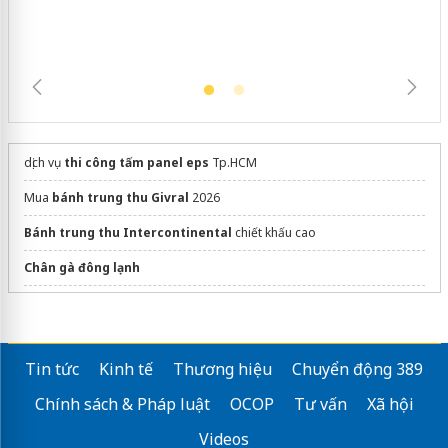
dịch vụ
thi công tấm panel eps
Tp.HCM
Mua
bánh trung thu Givral
2026
Bánh trung thu Intercontinental
chiết khấu cao
Chân gà đông lạnh
dán phim cách nhiệt ô tô
Giá
balo mẫu giáo
Clever Hippo
Tin tức
Kinh tế
Thương hiệu
Chuyển động 389
Sửa máy rửa bát bosch
Chính sách & Pháp luật
OCOP
Tư vấn
Xã hội
Videos