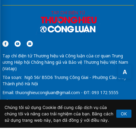
Tạp chí điện tử Thương hiệu và Công luận của cơ quan Trung
ương Hiệp hội Chống hàng giả và Bảo vệ Thương hiệu Việt Nam
(Vatap)
A
Tòa soạn: Ngõ 56/ B5D6 Trương Công Giai - Phường Cầu Giấy -
Thành phố Hà Nội
Email:
thuonghieucongluan@gmail.com
- ĐT: 093 172 5555
Tổng Biên Tập: Vũ Đức Thuận
Chúng tôi sử dụng Cookie để cung cấp dịch vụ của
Giấy phép hoạt động báo chí điện tử số 64/GP-BTTTT do Bộ
chúng tôi và nâng cao trải nghiệm của bạn. Bằng cách
OK
Thông tin và Truyền thông cấp ngày 21/2/2020.
sử dụng trang web này, bạn đã đồng ý với điều này.