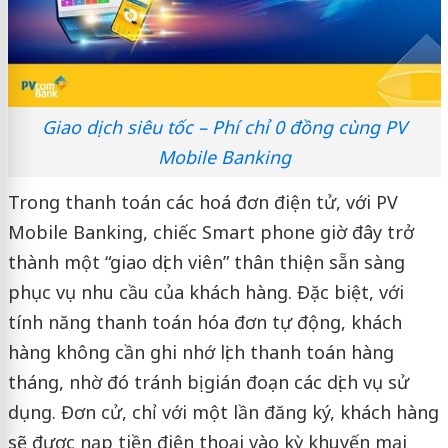
Giao dịch siêu tốc – Phí chỉ 0 đồng cùng PV
Mobile Banking
Trong thanh toán các hoá đơn điện tử, với PV
Mobile Banking, chiếc Smart phone giờ đây trở
thành một “giao dịch viên” thân thiện sẵn sàng
phục vụ nhu cầu của khách hàng. Đặc biệt, với
tính năng thanh toán hóa đơn tự động, khách
hàng không cần ghi nhớ lịch thanh toán hàng
tháng, nhờ đó tránh bị gián đoạn các dịch vụ sử
dụng. Đơn cử, chỉ với một lần đăng ký, khách hàng
sẽ được nạp tiền điện thoại vào kỳ khuyến mại