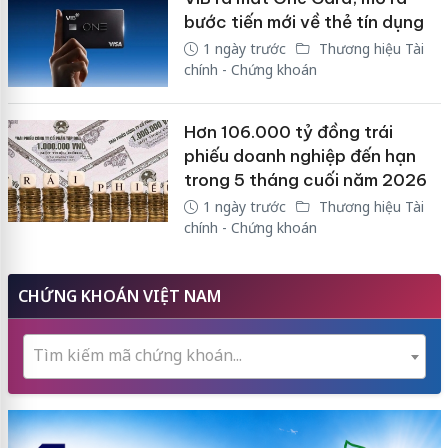
bước tiến mới về thẻ tín dụng
1 ngày trước
Thương hiệu Tài
chính - Chứng khoán
Hơn 106.000 tỷ đồng trái
phiếu doanh nghiệp đến hạn
trong 5 tháng cuối năm 2026
1 ngày trước
Thương hiệu Tài
chính - Chứng khoán
CHỨNG KHOÁN VIỆT NAM
Tìm kiếm mã chứng khoán...