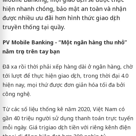
hiện nhanh chóng, bảo mật an toàn và nhận
được nhiều ưu đãi hơn hình thức giao dịch
truyền thống tại quầy.
PV Mobile Banking - “Một ngân hàng thu nhỏ”
nằm trọn trên tay bạn
Đã xa rồi thời phải xếp hàng dài ở ngân hàng, chờ
tới lượt để thực hiện giao dịch, trong thời đại 4.0
hiện nay, mọi thứ được đơn giản hóa tối đa bởi
công nghệ.
Từ các số liệu thống kê năm 2020, Việt Nam có
gần 40 triệu người sử dụng thanh toán trực tuyến
mỗi ngày. Giá trị giao dịch tiền với riêng kênh điện