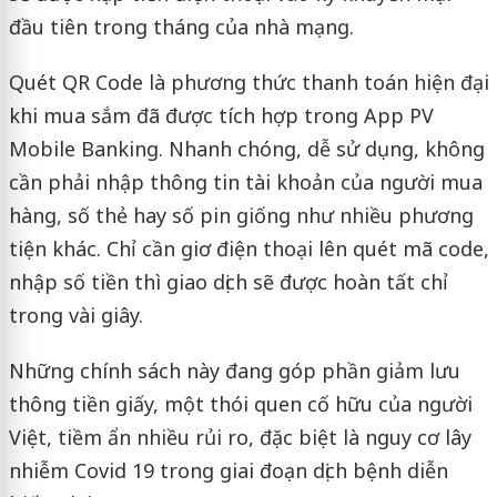
đầu tiên trong tháng của nhà mạng.
Quét QR Code là phương thức thanh toán hiện đại
khi mua sắm đã được tích hợp trong App PV
Mobile Banking. Nhanh chóng, dễ sử dụng, không
cần phải nhập thông tin tài khoản của người mua
hàng, số thẻ hay số pin giống như nhiều phương
tiện khác. Chỉ cần giơ điện thoại lên quét mã code,
nhập số tiền thì giao dịch sẽ được hoàn tất chỉ
trong vài giây.
Những chính sách này đang góp phần giảm lưu
thông tiền giấy, một thói quen cố hữu của người
Việt, tiềm ẩn nhiều rủi ro, đặc biệt là nguy cơ lây
nhiễm Covid 19 trong giai đoạn dịch bệnh diễn