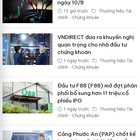
ngày 10/8
15 giờ trước
Thương hiệu Tài
chính - Chứng khoán
VNDIRECT đưa ra khuyến nghị
quan trọng cho nhà đầu tư
chứng khoán
1 ngày trước
Thương hiệu Tài
chính - Chứng khoán
Đầu tư F88 (F88) mở đợt phân
phối bổ sung hơn 11 triệu cổ
phiếu IPO
1 ngày trước
Thương hiệu Tài
chính - Chứng khoán
Cảng Phước An (PAP) chốt kế