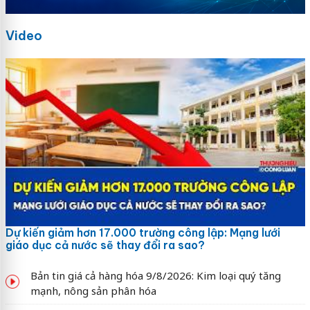
Video
Dự kiến giảm hơn 17.000 trường công lập: Mạng lưới
giáo dục cả nước sẽ thay đổi ra sao?
Bản tin giá cả hàng hóa 9/8/2026: Kim loại quý tăng
mạnh, nông sản phân hóa