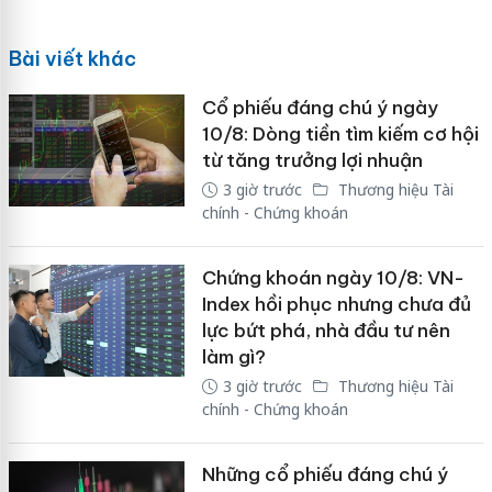
Bài viết khác
Cổ phiếu đáng chú ý ngày
10/8: Dòng tiền tìm kiếm cơ hội
từ tăng trưởng lợi nhuận
3 giờ trước
Thương hiệu Tài
chính - Chứng khoán
Chứng khoán ngày 10/8: VN-
Index hồi phục nhưng chưa đủ
lực bứt phá, nhà đầu tư nên
làm gì?
3 giờ trước
Thương hiệu Tài
chính - Chứng khoán
Những cổ phiếu đáng chú ý