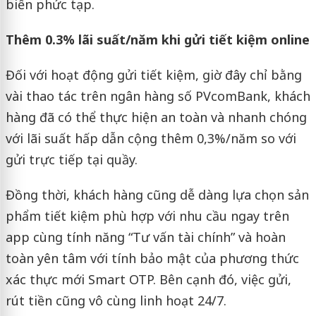
biến phức tạp.
Thêm 0.3% lãi suất/năm khi gửi tiết kiệm online
Đối với hoạt động gửi tiết kiệm, giờ đây chỉ bằng
vài thao tác trên ngân hàng số PVcomBank, khách
hàng đã có thể thực hiện an toàn và nhanh chóng
với lãi suất hấp dẫn cộng thêm 0,3%/năm so với
gửi trực tiếp tại quầy.
Đồng thời, khách hàng cũng dễ dàng lựa chọn sản
phẩm tiết kiệm phù hợp với nhu cầu ngay trên
app cùng tính năng “Tư vấn tài chính” và hoàn
toàn yên tâm với tính bảo mật của phương thức
xác thực mới Smart OTP. Bên cạnh đó, việc gửi,
rút tiền cũng vô cùng linh hoạt 24/7.