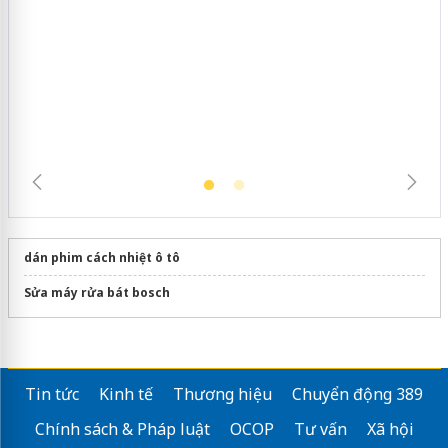
Hưng Yên: Xử lý 6 hộ kinh doanh bán
hàng giả mạo nhãn hiệu Adidas, Nike
dán phim cách nhiệt ô tô
Sửa máy rửa bát bosch
Tin tức
Kinh tế
Thương hiệu
Chuyển động 389
Chính sách & Pháp luật
OCOP
Tư vấn
Xã hội