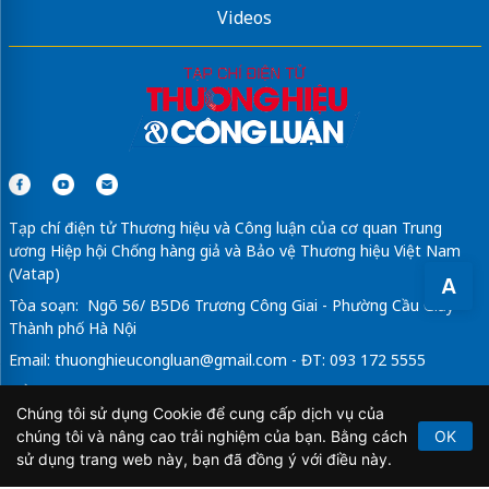
Videos
Tạp chí điện tử Thương hiệu và Công luận của cơ quan Trung
ương Hiệp hội Chống hàng giả và Bảo vệ Thương hiệu Việt Nam
(Vatap)
A
Tòa soạn: Ngõ 56/ B5D6 Trương Công Giai - Phường Cầu Giấy -
Thành phố Hà Nội
Email:
thuonghieucongluan@gmail.com
- ĐT: 093 172 5555
Tổng Biên Tập: Vũ Đức Thuận
Chúng tôi sử dụng Cookie để cung cấp dịch vụ của
Giấy phép hoạt động báo chí điện tử số 64/GP-BTTTT do Bộ
chúng tôi và nâng cao trải nghiệm của bạn. Bằng cách
OK
Thông tin và Truyền thông cấp ngày 21/2/2020.
sử dụng trang web này, bạn đã đồng ý với điều này.