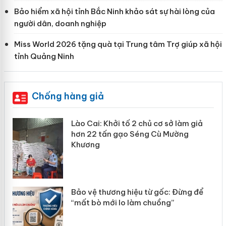
Bảo hiểm xã hội tỉnh Bắc Ninh khảo sát sự hài lòng của
người dân, doanh nghiệp
Miss World 2026 tặng quà tại Trung tâm Trợ giúp xã hội
tỉnh Quảng Ninh
Chống hàng giả
mại
Lào Cai: Khởi tố 2 chủ cơ sở làm giả
hơn 22 tấn gạo Séng Cù Mường
Khương
àng
ản
Bảo vệ thương hiệu từ gốc: Đừng để
“mất bò mới lo làm chuồng”