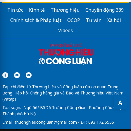
Tin tức
Kinh tế
Thương hiệu
Chuyển động 389
Chính sách & Pháp luật
OCOP
Tư vấn
Xã hội
Videos
Tạp chí điện tử Thương hiệu và Công luận của cơ quan Trung
ương Hiệp hội Chống hàng giả và Bảo vệ Thương hiệu Việt Nam
(Vatap)
A
Tòa soạn: Ngõ 56/ B5D6 Trương Công Giai - Phường Cầu Giấy -
Thành phố Hà Nội
Email:
thuonghieucongluan@gmail.com
- ĐT: 093 172 5555
Tổng Biên Tập: Vũ Đức Thuận