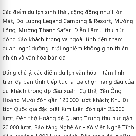
Các điểm du lịch sinh thái, cộng đồng như Hòn
Mát, Do Luong Legend Camping & Resort, Mường
Lống, Mường Thanh Safari Diễn Lâm… thu hút
đông đảo khách trong và ngoài tỉnh đến tham
quan, nghỉ dưỡng, trải nghiệm không gian thiên
nhiên và văn hóa bản địa.
Đáng chú ý, các điểm du lịch văn hóa – tâm linh
trên địa bàn tỉnh tiếp tục là lựa chọn hàng đầu của
du khách trong dịp đầu xuân. Cụ thể, đền Ông
Hoàng Mười đón gần 120.000 lượt khách; Khu Di
tích Quốc gia đặc biệt Kim Liên đón gần 25.000
lượt; Đền thờ Hoàng đế Quang Trung thu hút gần
20.000 lượt; Bảo tàng Nghệ An - Xô Viết Nghệ Tĩnh