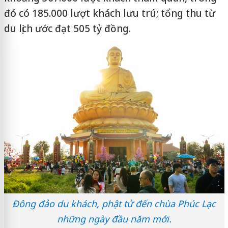
đó có 185.000 lượt khách lưu trú; tổng thu từ
du lịch ước đạt 505 tỷ đồng.
Đông đảo du khách, phật tử đến chùa Phúc Lạc
những ngày đầu năm mới.