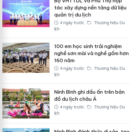
Bộ VHTTDL và Phú Thọ hợp
tác xây dựng nền tảng dữ liệu
quản trị du lịch
4 ngày trước
Thương hiệu Du
lịch
100 em học sinh trải nghiệm
nghề sơn mài và nghề gốm hơn
160 năm
4 ngày trước
Thương hiệu Du
lịch
Ninh Bình ghi dấu ấn trên bản
đồ du lịch châu Á
4 ngày trước
Thương hiệu Du
lịch
Ninh Bình đánh thức di sản, tạo