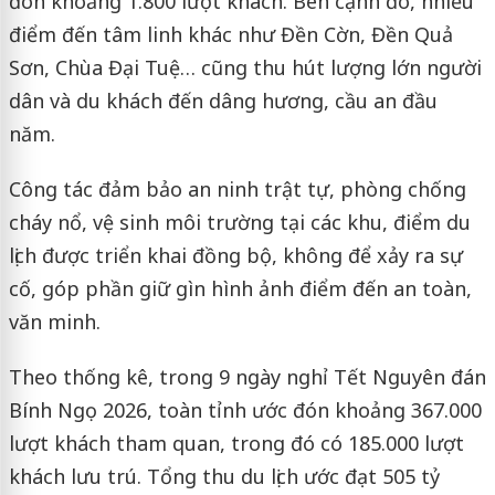
đón khoảng 1.800 lượt khách. Bên cạnh đó, nhiều
điểm đến tâm linh khác như Đền Cờn, Đền Quả
Sơn, Chùa Đại Tuệ… cũng thu hút lượng lớn người
dân và du khách đến dâng hương, cầu an đầu
năm.
Công tác đảm bảo an ninh trật tự, phòng chống
cháy nổ, vệ sinh môi trường tại các khu, điểm du
lịch được triển khai đồng bộ, không để xảy ra sự
cố, góp phần giữ gìn hình ảnh điểm đến an toàn,
văn minh.
Theo thống kê, trong 9 ngày nghỉ Tết Nguyên đán
Bính Ngọ 2026, toàn tỉnh ước đón khoảng 367.000
lượt khách tham quan, trong đó có 185.000 lượt
khách lưu trú. Tổng thu du lịch ước đạt 505 tỷ