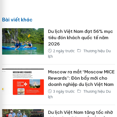
Bài viết khác
Du lịch Việt Nam đạt 56% mục
tiêu đón khách quốc tế năm
2026
2 ngày trước
Thương hiệu Du
lịch
Moscow ra mắt “Moscow MICE
Rewards”: Đòn bẩy mới cho
doanh nghiệp du lịch Việt Nam
3 ngày trước
Thương hiệu Du
lịch
Du lịch Việt Nam tăng tốc nhờ