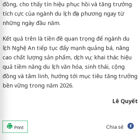
đồng, cho thấy tín hiệu phục hồi và tăng trưởng
tích cực của ngành du lịch địa phương ngay từ
những ngày đầu năm.
Kết quả trên là tiền đề quan trọng để ngành du
lịch Nghệ An tiếp tục đẩy mạnh quảng bá, nâng
cao chất lượng sản phẩm, dịch vụ; khai thác hiệu
quả tiềm năng du lịch văn hóa, sinh thái, cộng
đồng và tâm linh, hướng tới mục tiêu tăng trưởng
bền vững trong năm 2026.
Lê Quyết
Chia sẻ
Print