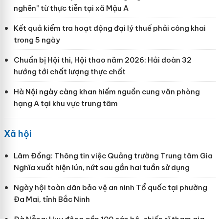
nghẽn” từ thực tiễn tại xã Mậu A
Kết quả kiểm tra hoạt động đại lý thuế phải công khai
trong 5 ngày
Chuẩn bị Hội thi, Hội thao năm 2026: Hải đoàn 32
hướng tới chất lượng thực chất
Hà Nội ngày càng khan hiếm nguồn cung văn phòng
hạng A tại khu vực trung tâm
Xã hội
Lâm Đồng: Thông tin việc Quảng trường Trung tâm Gia
Nghĩa xuất hiện lún, nứt sau gần hai tuần sử dụng
Ngày hội toàn dân bảo vệ an ninh Tổ quốc tại phường
Đa Mai, tỉnh Bắc Ninh