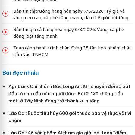
Bản tin thị trường hàng hóa ngày 7/8/2026: Tỷ giá và
vàng neo cao, cà phê tăng mạnh, dầu thế giới bật tăng
Bản tin giá cả hàng hóa ngày 6/8/2026: Vàng, cà phê
đồng loạt tăng mạnh
Toàn cảnh hành trình chặn đứng 35 tấn heo nhiễm chất
cấm vào TP.HCM
Bài đọc nhiều
Agribank Chi nhánh Bắc Long An: Khi chuyển đổi số bắt
đầu từ nhu cầu của người dân- Bài 2: "Xã không tiền
mặt" ở Tây Ninh đang trở thành xu hướng
Lào Cai: Buộc tiêu hủy 600 gói thuốc bảo vệ thực vật vi
phạm
Lào Cai: 46 sản phẩm AI tham gia giải bài toán “điểm