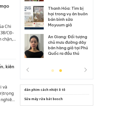
 mạo
: Xử lý 6 hộ
Hư
Thanh Hóa: Tìm bị
anh bán hàng
ki
hại trong vụ án buôn
 nhãn hiệu
gi
bán bình sữa
Nike
Ad
Moyuum giả
ủa Chi
 38/CĐ-
 Tiêu hủy
Cà
An Giang: Đối tượng
n chặn,
ai hàng ngàn
cô
chủ mưu đường dây
rường số
m nhập lậu,
sả
bán hàng giả tại Phú
động
môi trường
bả
Quốc ra đầu thú
chợ vùng
anh
ki
n, kiên
i và
dán phim cách nhiệt ô tô
ị trọng
ý nghiêm
Sửa máy rửa bát bosch
năng
ệt đối