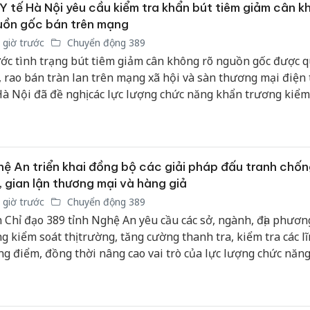
Y tế Hà Nội yêu cầu kiểm tra khẩn bút tiêm giảm cân k
uồn gốc bán trên mạng
 giờ trước
Chuyển động 389
ớc tình trạng bút tiêm giảm cân không rõ nguồn gốc được 
, rao bán tràn lan trên mạng xã hội và sàn thương mại điện 
Hà Nội đã đề nghị các lực lượng chức năng khẩn trương kiểm 
h và xử lý nghiêm các tổ chức, cá nhân vi phạm nhằm bảo v
e người tiêu dùng.
ệ An triển khai đồng bộ các giải pháp đấu tranh chố
, gian lận thương mại và hàng giả
 giờ trước
Chuyển động 389
 Chỉ đạo 389 tỉnh Nghệ An yêu cầu các sở, ngành, địa phươn
g kiểm soát thị trường, tăng cường thanh tra, kiểm tra các l
ng điểm, đồng thời nâng cao vai trò của lực lượng chức năng
Công an Thanh Hóa
Lào Cai 
h đến cơ sở trong phát hiện, xử lý các hành vi vi phạm.
tìm bị hại trong vụ
phạm th
án sản xuất, buôn
trong t
bán yến sào giả