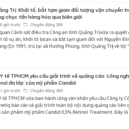
 các mặt hàng thiết yếu phục vụ sản xuất nông nghiệp.
ng Trị: Khởi tố, bắt tạm giam đối tượng vận chuyển tr
g chục tấn hàng hóa qua biên giới
0 giờ trước
Chuyển động 389
quan Cảnh sát điều tra Công an tỉnh Quảng Trị vừa ra quyết 
i tố vụ án, khởi tố bị can và bắt tạm giam đối với Nguyễn Đì
ng (Sn 1991, trú tại xã Hướng Phùng, tỉnh Quảng Trị) về tội 
yển trái phép hàng hóa qua biên giới”.
Y tế TPHCM yêu cầu giải trình về quảng cáo 'công ng
inol đa lớp' của mỹ phẩm Candid
1 giờ trước
Chuyển động 389
Y tế TPHCM vừa ban hành công văn khẩn yêu cầu Công ty C
netiq báo cáo và giải trình toàn bộ nội dung quảng cáo liên
 sản phẩm mỹ phẩm Candid 0,5% Retinol Treatment. Đây là
i xử lý tiếp theo của cơ quan quản lý sau khi sản phẩm này
i nhiều tranh cãi và phản ánh từ cộng đồng người tiêu dùng