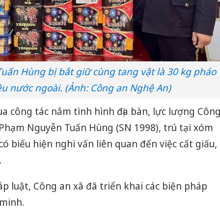
ấn Hùng bị bắt giữ cùng tang vật là 30 kg pháo
ệu nước ngoài. (Ảnh: Công an Nghệ An)
ua công tác nắm tình hình địa bàn, lực lượng Côn
 Phạm Nguyễn Tuấn Hùng (SN 1998), trú tại xóm
ó biểu hiện nghi vấn liên quan đến việc cất giấu,
.
p luật, Công an xã đã triển khai các biện pháp
 minh.