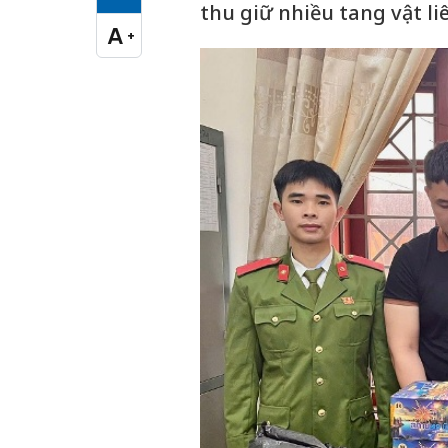
Cỡ chữ vừa
thu giữ nhiều tang vật li
A
+
Cỡ chữ lớn