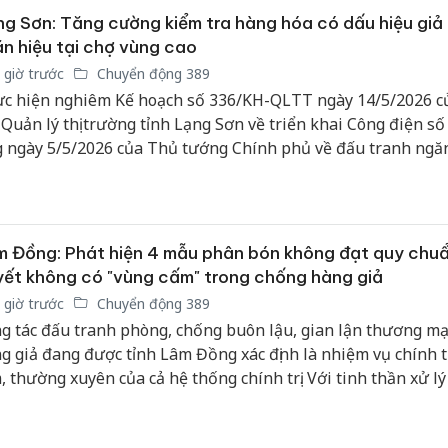
g Sơn: Tăng cường kiểm tra hàng hóa có dấu hiệu giả
Hưng Yên
Thanh Hóa: Tìm bị
n hiệu tại chợ vùng cao
kinh do
hại trong vụ án buôn
giả mạo
 giờ trước
Chuyển động 389
bán bình sữa
Adidas, 
Moyuum giả
c hiện nghiêm Kế hoạch số 336/KH-QLTT ngày 14/5/2026 c
 Quản lý thị trường tỉnh Lạng Sơn về triển khai Công điện số
Cà Mau:
An Giang: Đối tượng
 ngày 5/5/2026 của Thủ tướng Chính phủ về đấu tranh ngă
công kh
chủ mưu đường dây
lý hành vi xâm phạm quyền sở hữu trí tuệ, Đội Quản lý thị t
sản phẩ
bán hàng giả tại Phú
iếp tục tăng cường bám sát địa bàn, kiểm tra, giám sát hoạt 
bảo vệ 
Quốc ra đầu thú
h doanh tại các khu vực trọng điểm, biên giới cũng như các 
kinh do
, vùng xa.
 Đồng: Phát hiện 4 mẫu phân bón không đạt quy chuẩ
ết không có "vùng cấm" trong chống hàng giả
 giờ trước
Chuyển động 389
g tác đấu tranh phòng, chống buôn lậu, gian lận thương mạ
g giả đang được tỉnh Lâm Đồng xác định là nhiệm vụ chính tr
, thường xuyên của cả hệ thống chính trị. Với tinh thần xử l
 hành vi vi phạm, không có "vùng cấm", các lực lượng chức 
n tục tăng cường kiểm tra, siết chặt quản lý thị trường, đặc bi