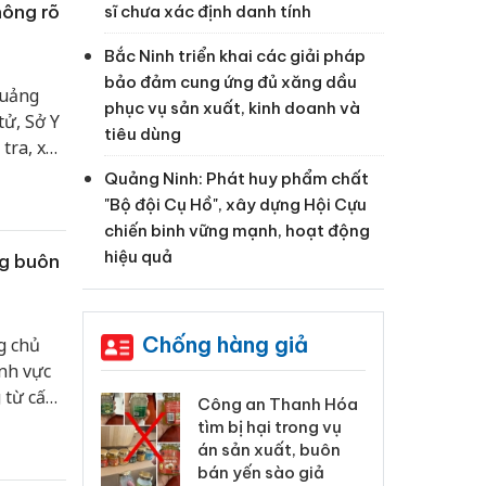
hông rõ
sĩ chưa xác định danh tính
Bắc Ninh triển khai các giải pháp
bảo đảm cung ứng đủ xăng dầu
quảng
phục vụ sản xuất, kinh doanh và
tử, Sở Y
tiêu dùng
tra, xác
ệ sức
Quảng Ninh: Phát huy phẩm chất
"Bộ đội Cụ Hồ", xây dựng Hội Cựu
chiến binh vững mạnh, hoạt động
hiệu quả
ng buôn
Chống hàng giả
g chủ
ĩnh vực
 từ cấp
xử lý 83 vụ vi
Công an Thanh Hóa
Lào
ương mại
tìm bị hại trong vụ
ph
háng 7
án sản xuất, buôn
tr
bán yến sào giả