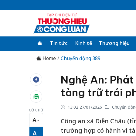
Tin tức
Kinh tế
Thương hiệu
Home
Chuyển động 389
Nghệ An: Phát 
tàng trữ trái 
13:02 27/01/2026
Chuyển độn
CỠ CHỮ
A
Công an xã Diễn Châu (tỉ
−
Cỡ chữ nhỏ
trường hợp có hành vi tà
A