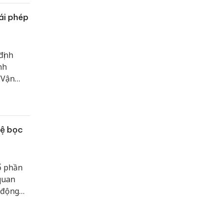
ái phép
định
nh
“Vận
hệ bọc
ổ phần
 quan
 động
 vướng
.