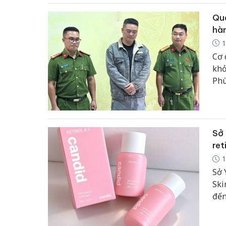
với
Quả
hàn
1
Cơ 
khở
Phù
chu
Sở 
ret
1
Sở 
Ski
đến
thá
phả