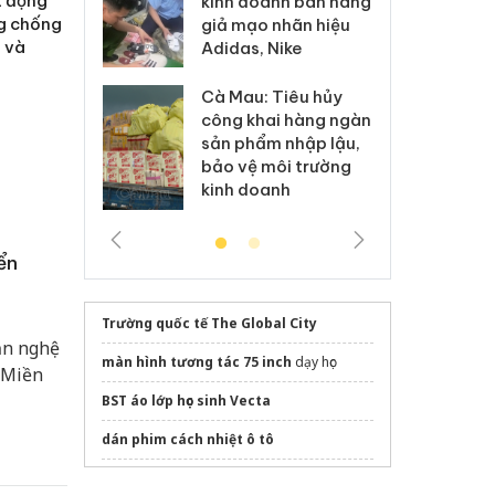
t động
kinh doanh bán hàng
g vụ án buôn
hạ
ng chống
giả mạo nhãn hiệu
h sữa
bá
i và
Adidas, Nike
 giả
Mo
Cà Mau: Tiêu hủy
g: Đối tượng
An
công khai hàng ngàn
 đường dây
ch
sản phẩm nhập lậu,
 giả tại Phú
bá
bảo vệ môi trường
 đầu thú
Qu
kinh doanh
ển
Trường quốc tế The Global City
ăn nghệ
màn hình tương tác 75 inch
dạy học
“Miền
BST áo lớp học sinh Vecta
dán phim cách nhiệt ô tô
May
áo sơ mi đồng phục
công ty