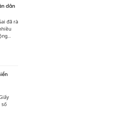
ân dân
Sửa máy rửa bát bosch
ai đã rà
nhiều
động
iền
Giấy
 số