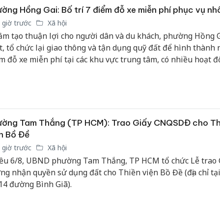
ờng Hồng Gai: Bố trí 7 điểm đỗ xe miễn phí phục vụ nh
 giờ trước
Xã hội
m tạo thuận lợi cho người dân và du khách, phường Hồng G
t, tổ chức lại giao thông và tận dụng quỹ đất để hình thành 
m đỗ xe miễn phí tại các khu vực trung tâm, có nhiều hoạt 
m quan, mua sắm và dịch vụ.
ường Tam Thắng (TP HCM): Trao Giấy CNQSDĐ cho Th
n Bồ Đề
 giờ trước
Xã hội
ều 6/8, UBND phường Tam Thắng, TP HCM tổ chức Lễ trao 
ng nhận quyền sử dụng đất cho Thiền viện Bồ Đề (địa chỉ tại
14 đường Bình Giã).