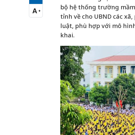
Cỡ chữ vừa
bộ hệ thống trường mầm n
A
+
Cỡ chữ lớn
tỉnh về cho UBND các xã,
luật, phù hợp với mô hìn
khai.