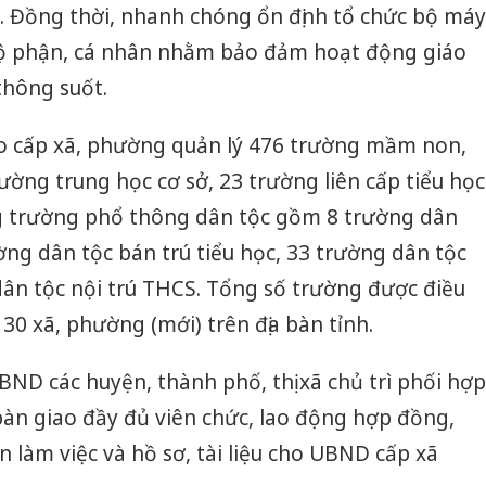
sản. Đồng thời, nhanh chóng ổn định tổ chức bộ máy
bộ phận, cá nhân nhằm bảo đảm hoạt động giáo
thông suốt.
cho cấp xã, phường quản lý 476 trường mầm non,
ường trung học cơ sở, 23 trường liên cấp tiểu học
g trường phổ thông dân tộc gồm 8 trường dân
ường dân tộc bán trú tiểu học, 33 trường dân tộc
ân tộc nội trú THCS. Tổng số trường được điều
30 xã, phường (mới) trên địa bàn tỉnh.
D các huyện, thành phố, thị xã chủ trì phối hợp
 bàn giao đầy đủ viên chức, lao động hợp đồng,
ện làm việc và hồ sơ, tài liệu cho UBND cấp xã