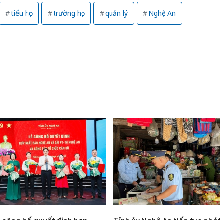
tiểu học
trường học
quản lý
Nghệ An
Công an
tìm bị h
án sản 
bán yến
Thanh H