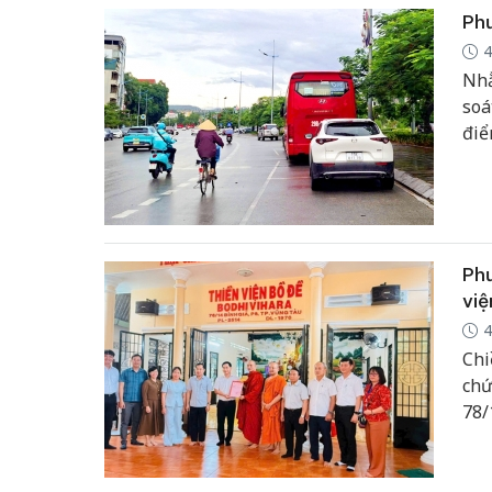
Phư
4
Nhằ
soá
điể
tha
Ph
việ
4
Chi
chứ
78/