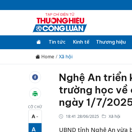
Tin tức
Kinh tế
Thương hiệu
Home
Xã hội
Nghệ An triển 
trường học về 
ngày 1/7/202
CỠ CHỮ
A
18:41 28/06/2025
Xã hội
−
Cỡ chữ nhỏ
A
UBND tỉnh Nghệ An vừa ba