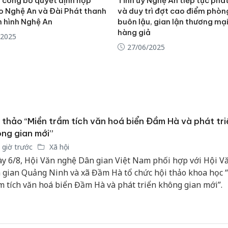
 công bố quyết định hợp
Tỉnh ủy Nghệ An tiếp tục phá
hại tron
o Nghệ An và Đài Phát thanh
và duy trì đợt cao điểm phò
bán bìn
n hình Nghệ An
buôn lậu, gian lận thương mạ
Moyuum
hàng giả
/2025
An Gian
27/06/2025
chủ mưu
bán hàng
Quốc ra
 thảo “Miền trầm tích văn hoá biển Đầm Hà và phát tri
ng gian mới”
 giờ trước
Xã hội
y 6/8, Hội Văn nghệ Dân gian Việt Nam phối hợp với Hội V
 gian Quảng Ninh và xã Đầm Hà tổ chức hội thảo khoa học 
m tích văn hoá biển Đầm Hà và phát triển không gian mới”.