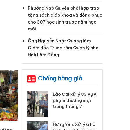
Phường Ngô Quyền phối hợp trao
tặng sách giáo khoa và đồng phục
cho 307 học sinh trước năm học
mới
Ông Nguyễn Nhật Quang làm
Giám đốc Trung tâm Quản lý nhà
tỉnh Lâm Đồng
Chống hàng giả
 Thanh Hóa
Lào Cai xử lý 83 vụ vi
Cô
ại trong vụ
phạm thương mại
tìm
xuất, buôn
trong tháng 7
án
 sào giả
bá
Hưng Yên: Xử lý 6 hộ
óa: Tìm bị
Th