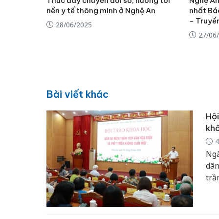
Thúc đẩy chuyển đổi số, hướng tới
Nghệ An
nền y tế thông minh ở Nghệ An
nhất Bá
- Truyề
28/06/2025
27/06
Bài viết khác
Hội
khô
4
Ngà
dân
trầ