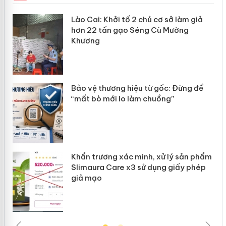
mại
Lào Cai: Khởi tố 2 chủ cơ sở làm giả
hơn 22 tấn gạo Séng Cù Mường
Khương
àng
ản
Bảo vệ thương hiệu từ gốc: Đừng để
“mất bò mới lo làm chuồng”
Khẩn trương xác minh, xử lý sản phẩm
Slimaura Care x3 sử dụng giấy phép
giả mạo