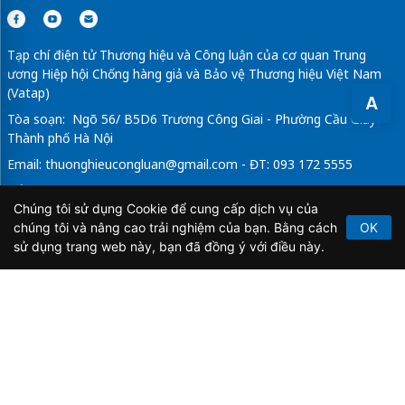
Tạp chí điện tử Thương hiệu và Công luận của cơ quan Trung
ương Hiệp hội Chống hàng giả và Bảo vệ Thương hiệu Việt Nam
(Vatap)
A
Tòa soạn: Ngõ 56/ B5D6 Trương Công Giai - Phường Cầu Giấy -
Thành phố Hà Nội
Email:
thuonghieucongluan@gmail.com
- ĐT: 093 172 5555
Tổng Biên Tập: Vũ Đức Thuận
Chúng tôi sử dụng Cookie để cung cấp dịch vụ của
Giấy phép hoạt động báo chí điện tử số 64/GP-BTTTT do Bộ
chúng tôi và nâng cao trải nghiệm của bạn. Bằng cách
OK
Thông tin và Truyền thông cấp ngày 21/2/2020.
sử dụng trang web này, bạn đã đồng ý với điều này.
Copyright © 2026
TẠP CHÍ THƯƠNG HIỆU & CÔNG
LUẬN
. All Rights Reserved.
Bản quyền thuộc Tạp chí Thương hiệu và Công luận. Cấm
sao chép dưới mọi hình thức nếu không có sự chấp thuận