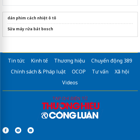
dán phim cách nhiệt ô tô
Sửa máy rửa bát bosch
Tin tức
Kinh tế
Thương hiệu
Chuyển động 389
Chính sách & Pháp luật
OCOP
Tư vấn
Xã hội
Videos