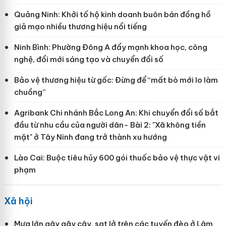
Quảng Ninh: Khởi tố hộ kinh doanh buôn bán đồng hồ
giả mạo nhiều thương hiệu nổi tiếng
Ninh Bình: Phường Đông A đẩy mạnh khoa học, công
nghệ, đổi mới sáng tạo và chuyển đổi số
Bảo vệ thương hiệu từ gốc: Đừng để “mất bò mới lo làm
chuồng”
Agribank Chi nhánh Bắc Long An: Khi chuyển đổi số bắt
đầu từ nhu cầu của người dân- Bài 2: "Xã không tiền
mặt" ở Tây Ninh đang trở thành xu hướng
Lào Cai: Buộc tiêu hủy 600 gói thuốc bảo vệ thực vật vi
phạm
Xã hội
Mưa lớn gây gãy cây, sạt lở trên các tuyến đèo ở Lâm