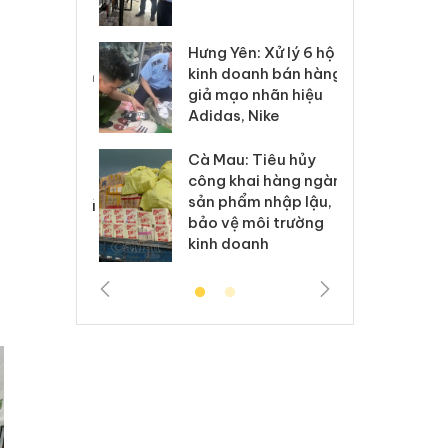
 sào giả
bá
Hưng Yên: Xử lý 6 hộ
óa: Tìm bị
Th
kinh doanh bán hàng
g vụ án buôn
hạ
giả mạo nhãn hiệu
h sữa
bá
Adidas, Nike
 giả
Mo
Cà Mau: Tiêu hủy
g: Đối tượng
An
công khai hàng ngàn
 đường dây
ch
sản phẩm nhập lậu,
 giả tại Phú
bá
bảo vệ môi trường
 đầu thú
Qu
kinh doanh