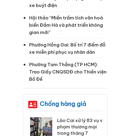
xe buýt điện
Hội thảo “Miền trầm tích văn hoá
biển Đầm Hà và phát triển không
gian mới”
Phường Hồng Gai: Bố trí 7 điểm đỗ
xe miễn phí phục vụ nhân dân
Phường Tam Thắng (TP HCM):
Trao Giấy CNQSDĐ cho Thiền viện
Bồ Đề
Chống hàng giả
 Thanh Hóa
Lào Cai xử lý 83 vụ vi
Cô
ại trong vụ
phạm thương mại
tìm
xuất, buôn
trong tháng 7
án