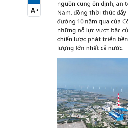
Cỡ chữ vừa
nguồn cung ổn định, an 
A
+
Nam, đồng thời thúc đẩy 
Cỡ chữ lớn
đường 10 năm qua của Cô
những nỗ lực vượt bậc củ
chiến lược phát triển b
lượng lớn nhất cả nước.