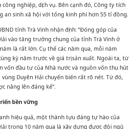
 công nghiệp, dịch vụ. Bên cạnh đó, Công ty tích
g an sinh xã hội với tổng kinh phí hơn 55 tỉ đồng.
UBND tỉnh Trà Vinh nhận định: “Đóng góp của
ải vào tăng trưởng chung của tỉnh Trà Vinh ở
năm là rất lớn. Cụ thể các năm qua, mỗi năm
ùng kỳ năm trước về giá trị sản xuất. Ngoài ta, từ
ồn vốn đầu tư của Nhà nước và nguồn vốn thu hút
 vùng Duyên Hải chuyển biến rất rõ nét. Từ đó,
ợc nâng lên đáng kể”.
triển bền vững
Công an
oanh hiệu quả, một thành tựu đáng tự hào của
tìm bị h
Hải trong 10 năm qua là xây dựng được đội ngũ
án sản 