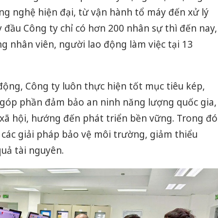
bán yến
g nghệ hiện đại, từ vận hành tổ máy đến xử lý
đầu Công ty chỉ có hơn 200 nhân sự thì đến nay,
Thanh H
hại tron
ng nhân viên, người lao động làm việc tại 13
bán bìn
Moyuum
An Gian
động, Công ty luôn thực hiện tốt mục tiêu kép,
chủ mưu
bán hàng
, góp phần đảm bảo an ninh năng lượng quốc gia,
Quốc ra
xã hội, hướng đến phát triển bền vững. Trong đó
các giải pháp bảo vệ môi trường, giảm thiểu
quả tài nguyên.