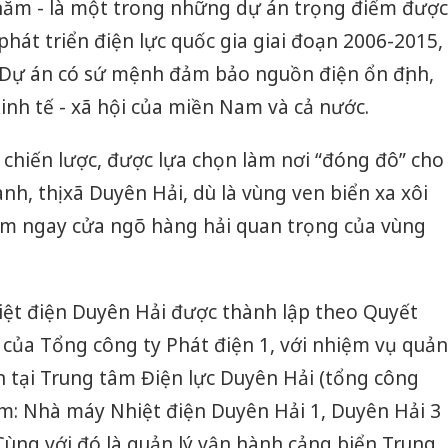
năm - là một trong những dự án trọng điểm được
hát triển điện lực quốc gia giai đoạn 2006-2015,
Dự án có sứ mệnh đảm bảo nguồn điện ổn định,
kinh tế - xã hội của miền Nam và cả nước.
a lý chiến lược, được lựa chọn làm nơi “đóng đô” cho
h, thị xã Duyên Hải, dù là vùng ven biển xa xôi
nằm ngay cửa ngõ hàng hải quan trọng của vùng
iệt điện Duyên Hải được thành lập theo Quyết
ủa Tổng công ty Phát điện 1, với nhiệm vụ quản
n tại Trung tâm Điện lực Duyên Hải (tổng công
ồm: Nhà máy Nhiệt điện Duyên Hải 1, Duyên Hải 3
Cùng với đó là quản lý vận hành cảng biển Trung