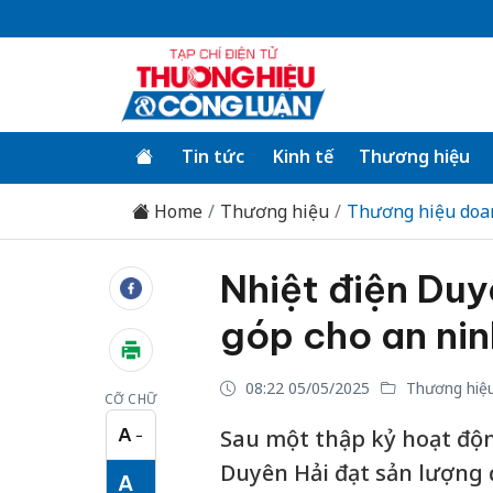
Tin tức
Kinh tế
Thương hiệu
Home
Thương hiệu
Thương hiệu doa
Nhiệt điện Duy
góp cho an nin
08:22 05/05/2025
Thương hiệu
CỠ CHỮ
A
Sau một thập kỷ hoạt độn
−
Cỡ chữ nhỏ
Duyên Hải đạt sản lượng 
A