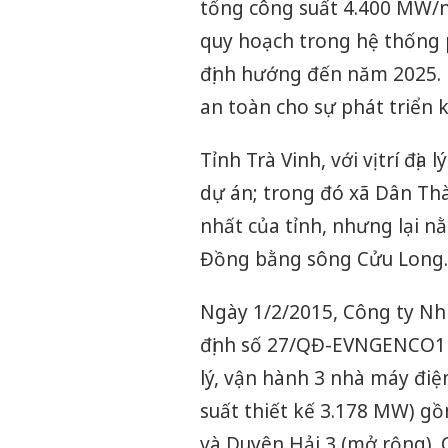
tổng công suất 4.400 MW/
quy hoạch trong hệ thống p
định hướng đến năm 2025. 
an toàn cho sự phát triển 
Tỉnh Trà Vinh, với vị trí đị
dự án; trong đó xã Dân Thàn
nhất của tỉnh, nhưng lại 
Đồng bằng sông Cửu Long.
Ngày 1/2/2015, Công ty Nh
định số 27/QĐ-EVNGENCO1 c
lý, vận hành 3 nhà máy điệ
suất thiết kế 3.178 MW) g
và Duyên Hải 3 (mở rộng). 