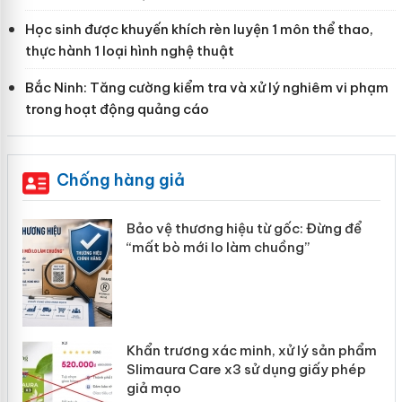
Học sinh được khuyến khích rèn luyện 1 môn thể thao,
thực hành 1 loại hình nghệ thuật
Bắc Ninh: Tăng cường kiểm tra và xử lý nghiêm vi phạm
trong hoạt động quảng cáo
Chống hàng giả
Bảo vệ thương hiệu từ gốc: Đừng để
Hưn
“mất bò mới lo làm chuồng”
giả
Cà M
phẩm
doa
Khẩn trương xác minh, xử lý sản phẩm
Côn
Slimaura Care x3 sử dụng giấy phép
sản
giả mạo