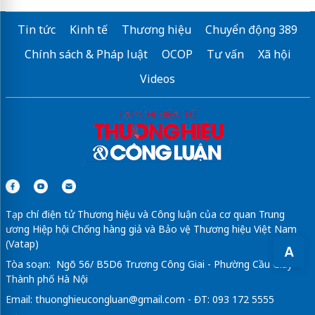
quạt hút công nghiệp 1000x1000
Tin tức
Kinh tế
Thương hiệu
Chuyển động 389
Sửa máy rửa bát bosch
Chính sách & Pháp luật
OCOP
Tư vấn
Xã hội
Videos
Tạp chí điện tử Thương hiệu và Công luận của cơ quan Trung
ương Hiệp hội Chống hàng giả và Bảo vệ Thương hiệu Việt Nam
(Vatap)
A
Tòa soạn: Ngõ 56/ B5D6 Trương Công Giai - Phường Cầu Giấy -
Thành phố Hà Nội
Email:
thuonghieucongluan@gmail.com
- ĐT: 093 172 5555