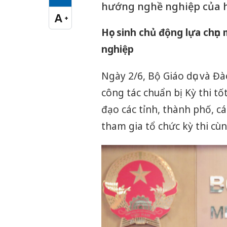
Cỡ chữ vừa
hướng nghề nghiệp của họ
A
+
Cỡ chữ lớn
Học sinh chủ động lựa chọn
nghiệp
Ngày 2/6, Bộ Giáo dục và Đ
công tác chuẩn bị Kỳ thi t
đạo các tỉnh, thành phố, các
tham gia tổ chức kỳ thi cùn