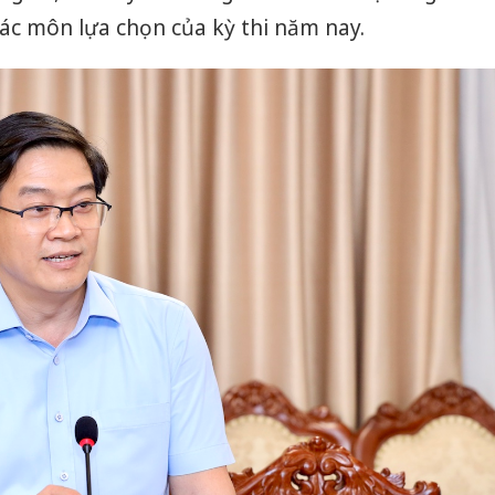
bảo vệ 
ác môn lựa chọn của kỳ thi năm nay.
kinh do
Công an
tìm bị h
án sản 
bán yến
Thanh H
hại tron
bán bìn
Moyuum