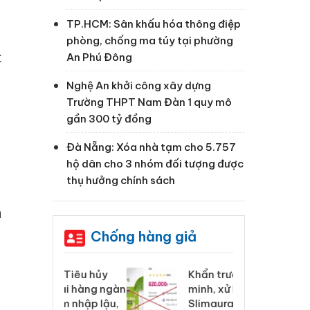
TP.HCM: Sân khấu hóa thông điệp
phòng, chống ma túy tại phường
c
An Phú Đông
Nghệ An khởi công xây dựng
Trường THPT Nam Đàn 1 quy mô
gần 300 tỷ đồng
Đà Nẵng: Xóa nhà tạm cho 5.757
hộ dân cho 3 nhóm đối tượng được
thụ hưởng chính sách
a
Chống hàng giả
 Tiêu hủy
Khẩn trương xác
Cà
ai hàng ngàn
minh, xử lý sản phẩm
cô
m nhập lậu,
Slimaura Care x3 sử
sả