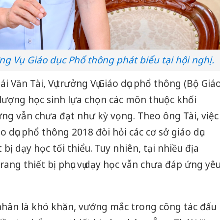
ng Vụ Giáo dục Phổ thông phát biểu tại hội nghị.
ái Văn Tài, Vụ trưởng Vụ Giáo dục phổ thông (Bộ Giá
ố lượng học sinh lựa chọn các môn thuộc khối
g vẫn chưa đạt như kỳ vọng. Theo ông Tài, việc
o dục phổ thông 2018 đòi hỏi các cơ sở giáo dục
bị dạy học tối thiểu. Tuy nhiên, tại nhiều địa
rang thiết bị phục vụ dạy học vẫn chưa đáp ứng yê
hân là khó khăn, vướng mắc trong công tác đấu