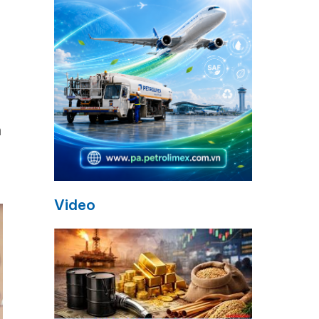
h
Video