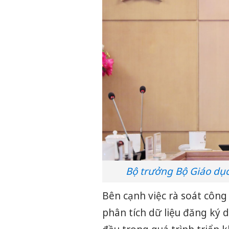
Bộ trưởng Bộ Giáo dục
Bên cạnh việc rà soát công 
phân tích dữ liệu đăng ký