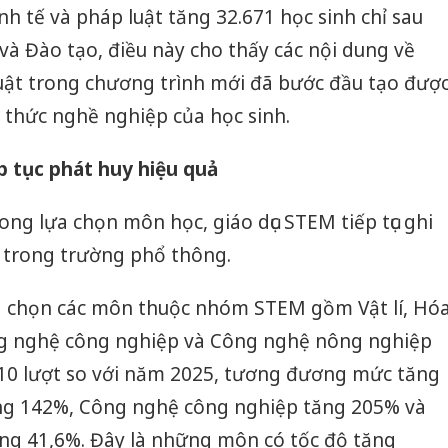
nh tế và pháp luật tăng 32.671 học sinh chỉ sau
và Đào tạo, điều này cho thấy các nội dung về
 luật trong chương trình mới đã bước đầu tạo đượ
 thức nghề nghiệp của học sinh.
p tục phát huy hiệu quả
ong lựa chọn môn học, giáo dục STEM tiếp tục ghi
c trong trường phổ thông.
a chọn các môn thuộc nhóm STEM gồm Vật lí, Hó
ông nghệ công nghiệp và Công nghệ nông nghiệp
.310 lượt so với năm 2025, tương đương mức tăng
Cà Mau:
tăng 142%, Công nghệ công nghiệp tăng 205% và
công kh
g 41,6%. Đây là những môn có tốc độ tăng
sản phẩ