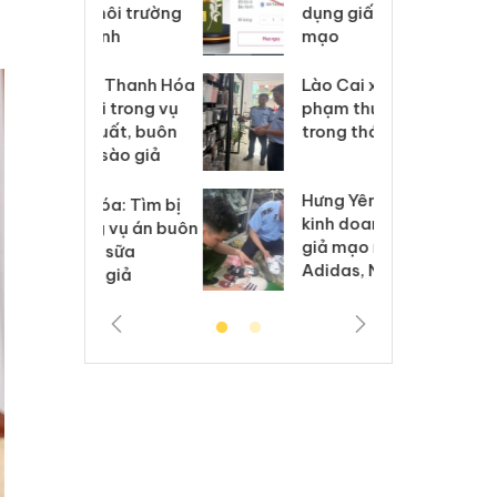
môi trường
dụng giấy phép giả
bả
anh
mạo
ki
 Thanh Hóa
Lào Cai xử lý 83 vụ vi
Cô
ại trong vụ
phạm thương mại
tìm
xuất, buôn
trong tháng 7
án
 sào giả
bá
Hưng Yên: Xử lý 6 hộ
óa: Tìm bị
Th
kinh doanh bán hàng
g vụ án buôn
hạ
giả mạo nhãn hiệu
h sữa
bá
Adidas, Nike
 giả
Mo