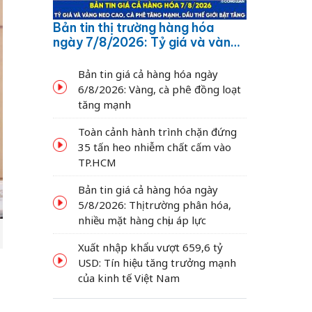
Bản tin thị trường hàng hóa
ngày 7/8/2026: Tỷ giá và vàng
neo cao, cà phê tăng mạnh,
dầu thế giới bật tăng
Bản tin giá cả hàng hóa ngày
6/8/2026: Vàng, cà phê đồng loạt
tăng mạnh
Toàn cảnh hành trình chặn đứng
35 tấn heo nhiễm chất cấm vào
TP.HCM
Bản tin giá cả hàng hóa ngày
5/8/2026: Thị trường phân hóa,
nhiều mặt hàng chịu áp lực
Xuất nhập khẩu vượt 659,6 tỷ
USD: Tín hiệu tăng trưởng mạnh
của kinh tế Việt Nam