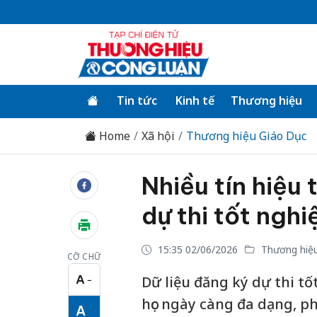
Tin tức
Kinh tế
Thương hiệu
Home
Xã hội
Thương hiệu Giáo Dục
Nhiều tín hiệu 
dự thi tốt ngh
15:35 02/06/2026
Thương hiệu
CỠ CHỮ
A
Dữ liệu đăng ký dự thi tố
−
Cỡ chữ nhỏ
học ngày càng đa dạng, p
A