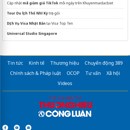
Cập nhật
mã giảm giá TikTok
mỗi ngày trên Khuyenmaidacbiet
Tour Du lịch Thổ Nhĩ Kỳ
trọn gói
Dịch Vụ Visa Nhật Bản
tại Visa Top Ten
Universal Studio Singapore
Tin tức
Kinh tế
Thương hiệu
Chuyển động 389
Chính sách & Pháp luật
OCOP
Tư vấn
Xã hội
Videos