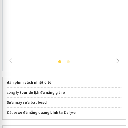
Hưng Yên: Xử lý 6 hộ kinh doanh bán
hàng giả mạo nhãn hiệu Adidas, Nike
dán phim cách nhiệt ô tô
công ty
tour du lịch đà nẵng
giá rẻ
Sửa máy rửa bát bosch
Đặt vé
xe đà nẵng quảng bình
tại Dailyve