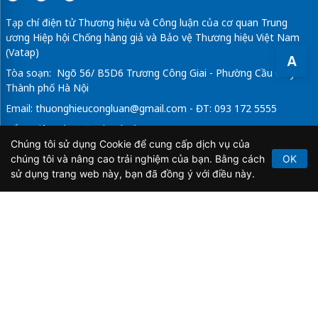
Tạp chí điện tử Thương hiệu và Công luận của cơ quan Trung
ương Hiệp hội Chống hàng giả và Bảo vệ Thương hiệu Việt Nam
(Vatap)
A
Tòa soạn: Ngõ 56/ B5D6 Trương Công Giai - Phường Cầu Giấy -
Thành phố Hà Nội
Email:
thuonghieucongluan@gmail.com
- ĐT: 093 172 5555
Tổng Biên Tập: Vũ Đức Thuận
Chúng tôi sử dụng Cookie để cung cấp dịch vụ của
Giấy phép hoạt động báo chí điện tử số 64/GP-BTTTT do Bộ
chúng tôi và nâng cao trải nghiệm của bạn. Bằng cách
OK
Thông tin và Truyền thông cấp ngày 21/2/2020.
sử dụng trang web này, bạn đã đồng ý với điều này.
Copyright © 2026
TẠP CHÍ THƯƠNG HIỆU & CÔNG
LUẬN
. All Rights Reserved.
Bản quyền thuộc Tạp chí Thương hiệu và Công luận. Cấm
sao chép dưới mọi hình thức nếu không có sự chấp thuận
bằng văn bản.