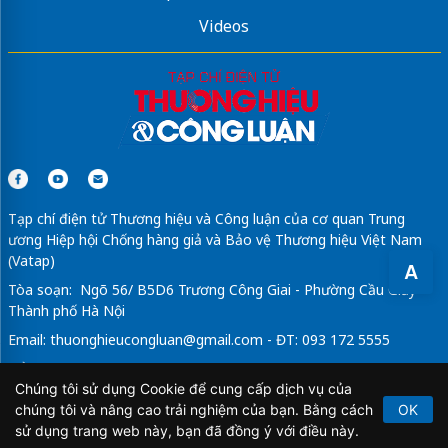
Videos
Tạp chí điện tử Thương hiệu và Công luận của cơ quan Trung
ương Hiệp hội Chống hàng giả và Bảo vệ Thương hiệu Việt Nam
(Vatap)
A
Tòa soạn: Ngõ 56/ B5D6 Trương Công Giai - Phường Cầu Giấy -
Thành phố Hà Nội
Email:
thuonghieucongluan@gmail.com
- ĐT: 093 172 5555
Tổng Biên Tập: Vũ Đức Thuận
Chúng tôi sử dụng Cookie để cung cấp dịch vụ của
Giấy phép hoạt động báo chí điện tử số 64/GP-BTTTT do Bộ
chúng tôi và nâng cao trải nghiệm của bạn. Bằng cách
OK
Thông tin và Truyền thông cấp ngày 21/2/2020.
sử dụng trang web này, bạn đã đồng ý với điều này.