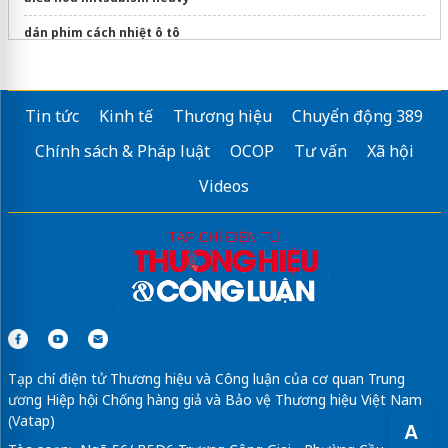
dán phim cách nhiệt ô tô
Gậy chụp ảnh
Điều hòa Mitsubishi 24000 chính hãng
Tin tức
Kinh tế
Thương hiệu
Chuyển động 389
Sửa máy rửa bát bosch
Chính sách & Pháp luật
OCOP
Tư vấn
Xã hội
Videos
Tạp chí điện tử Thương hiệu và Công luận của cơ quan Trung
ương Hiệp hội Chống hàng giả và Bảo vệ Thương hiệu Việt Nam
(Vatap)
A