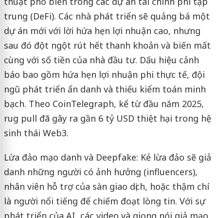
thuật phổ biến trong các dự án tài chính phi tập
trung (DeFi). Các nhà phát triển sẽ quảng bá một
dự án mới với lời hứa hẹn lợi nhuận cao, nhưng
sau đó đột ngột rút hết thanh khoản và biến mất
cùng với số tiền của nhà đầu tư. Dấu hiệu cảnh
báo bao gồm hứa hẹn lợi nhuận phi thực tế, đội
ngũ phát triển ẩn danh và thiếu kiểm toán minh
bạch. Theo CoinTelegraph, kể từ đầu năm 2025,
rug pull đã gây ra gần 6 tỷ USD thiệt hại trong hệ
sinh thái Web3.
Lừa đảo mạo danh và Deepfake: Kẻ lừa đảo sẽ giả
danh những người có ảnh hưởng (influencers),
nhân viên hỗ trợ của sàn giao dịch, hoặc thậm chí
là người nổi tiếng để chiếm đoạt lòng tin. Với sự
phát triển của AI, các video và giọng nói giả mạo